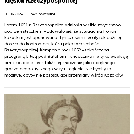
klęska Rzeczypospolitej
03.06.2024
Epoka nowożytna
Latem 1651 r. Rzeczpospolita odniosła wielkie zwycięstwo
pod Beresteczkiem – zdawało się, że sytuacja na froncie
kozackim jest opanowana. Tymczasem niecały rok później
doszło do konfrontacji, która pokazała słabość
Rzeczypospolitej. Kampania roku 1652 –zakończona
przegraną bitwą pod Batohem – unaoczniła nie tylko ewolucję
armii kozackiej, lecz także jej znaczenie jako odrębnego
gracza geopolitycznego w tym regionie. Nie byłoby to
możliwe, gdyby nie postępujące przemiany wśród Kozaków.