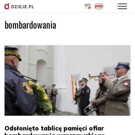
bombardowania
Przejdź
do
treści
Odsłonięto tablicę pamięci ofiar