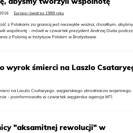
ę, abyśmy tworzyli wspólnotę
.2016
Europa i świat po 1989 roku
ość z Polakami za granicą jest niezwykle ważna; chciałbym, abyśmy
wili wspólnotę - mówił w czwartek prezydent Andrzej Duda podcz
nia z Polonią w Instytucie Polskim w Bratysławie.
o wyrok śmierci na Laszlo Csatarye
erci na Laszlo Csataryego, węgierskiego zbrodniarza wojennego,
ie - poinformowała w czwartek węgierska agencja MTI.
cy "aksamitnej rewolucji" w