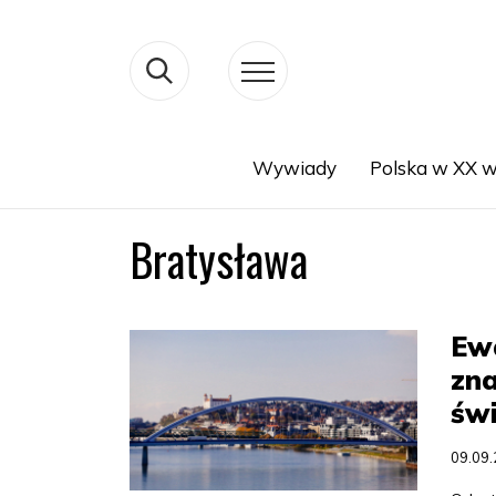
Wywiady
Polska w XX w
Search
Bratysława
Ewa
zna
św
09.09