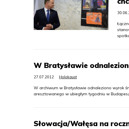
chc
30.06
Łączn
stano
spotka
W Bratysławie odnalezion
27.07.2012
Holokaust
W archiwum w Bratysławie odnaleziono wyrok śmi
aresztowanego w ubiegłym tygodniu w Budapeszc
Słowacja/Wałęsa na roczni