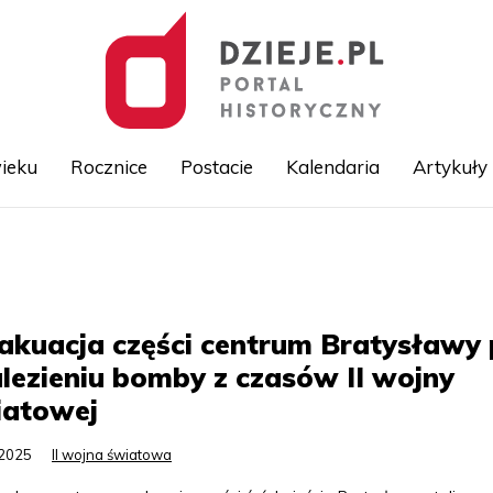
ieku
Rocznice
Postacie
Kalendaria
Artykuły
Przejdź
do
treści
kuacja części centrum Bratysławy
lezieniu bomby z czasów II wojny
iatowej
.2025
II wojna światowa