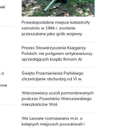
nek
Prawdopodobne miejsce katastrofy
samolotu w 1944 r. zostanie
przeszukane jako grób wojenny
Prezes Stowarzyszenia Księgarzy
Polskich: nie potępiam antykwariuszy
sprzedających książki firmom AI
Święto Przemienienia Pańskiego
 o
chrześcijanie obchodzą od VI w.
enne
Warszawiacy uczcili pomordowanych
podczas Powstania Warszawskiego
mieszkańców Woli
We Lwowie rozmawiano m.in. o
kolejnych miejscach poszukiwań i