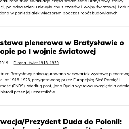
orku rano trwa ewakuacja części śródmieścia Bratysławy, stolicy
cji, po odnalezieniu niewybuchu z czasów II wojny światowej. Ładu
ziono w poniedziałek wieczorem podczas robót budowlanych.
stawa plenerowa w Bratysławie o
opie po I wojnie światowej
.2019
Europa i świat 1918-1939
trum Bratysławy zainaugurowano w czwartek wystawę plenerową
ie lat 1918-1923, przygotowaną przez Europejską Sieć Pamięć i
arność (ENRS). Według prof, Jana Rydla wystawa uwzględnia odmi
historii przez jej uczestników.
wacja/Prezydent Duda do Polonii: