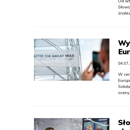
Od wt
Słowa
znale
Wy
Eur
04.07
W cen
Europ
Solid
oceny 
Sło