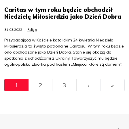
Caritas w tym roku będzie obchodził
Niedzielę Miłosierdzia jako Dzień Dobra
31.03.2022
Religia
Przypadająca w Kościele katolickim 24 kwietnia Niedziela
Miłosierdzia to święto patronalne Caritasu. W tym roku będzie
ono obchodzone jako Dzień Dobra. Stanie się okazją do
spotkania z uchodźcami z Ukrainy. Towarzyszyć mu będzie
ogólnopolska zbiórka pod hasłem „Miejsca, które są domem”.
Pagination
››
Ostat
1
2
3
›
»
Menu Footer