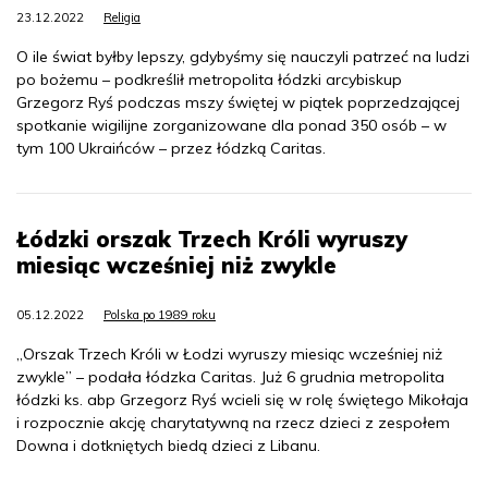
23.12.2022
Religia
O ile świat byłby lepszy, gdybyśmy się nauczyli patrzeć na ludzi
po bożemu – podkreślił metropolita łódzki arcybiskup
Grzegorz Ryś podczas mszy świętej w piątek poprzedzającej
spotkanie wigilijne zorganizowane dla ponad 350 osób – w
tym 100 Ukraińców – przez łódzką Caritas.
Łódzki orszak Trzech Króli wyruszy
miesiąc wcześniej niż zwykle
05.12.2022
Polska po 1989 roku
„Orszak Trzech Króli w Łodzi wyruszy miesiąc wcześniej niż
zwykle” – podała łódzka Caritas. Już 6 grudnia metropolita
łódzki ks. abp Grzegorz Ryś wcieli się w rolę świętego Mikołaja
i rozpocznie akcję charytatywną na rzecz dzieci z zespołem
Downa i dotkniętych biedą dzieci z Libanu.