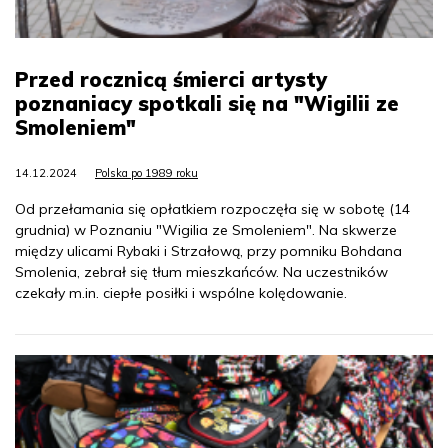
Przed rocznicą śmierci artysty
poznaniacy spotkali się na "Wigilii ze
Smoleniem"
14.12.2024
Polska po 1989 roku
Od przełamania się opłatkiem rozpoczęła się w sobotę (14
grudnia) w Poznaniu "Wigilia ze Smoleniem". Na skwerze
między ulicami Rybaki i Strzałową, przy pomniku Bohdana
Smolenia, zebrał się tłum mieszkańców. Na uczestników
czekały m.in. ciepłe posiłki i wspólne kolędowanie.