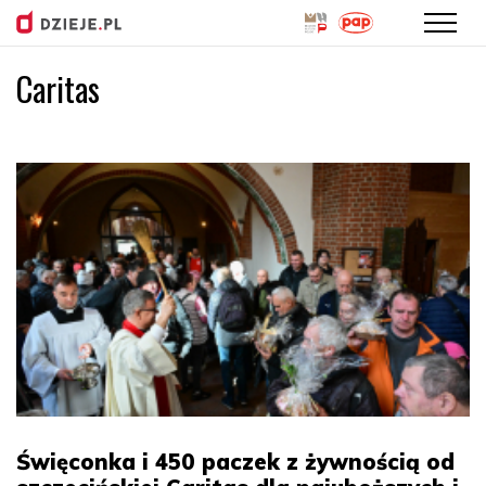
Caritas
Przejdź
do
treści
Święconka i 450 paczek z żywnością od