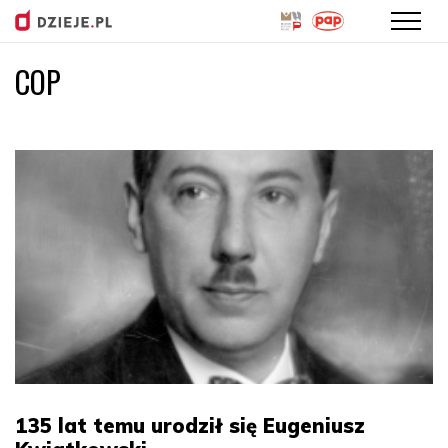
COP
Przejdź
do
treści
135 lat temu urodził się Eugeniusz