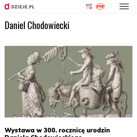
Daniel Chodowiecki
Przejdź
do
treści
Wystawa w 300. rocznicę urodzin