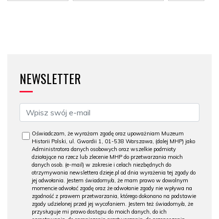
NEWSLETTER
Oświadczam, że wyrażam zgodę oraz upoważniam Muzeum
Historii Polski, ul. Gwardii 1, 01-538 Warszawa, (dalej MHP) jako
Administratora danych osobowych oraz wszelkie podmioty
działające na rzecz lub zlecenie MHP do przetwarzania moich
danych osob. (e-mail) w zakresie i celach niezbędnych do
otrzymywania newslettera dzieje.pl od dnia wyrażenia tej zgody do
jej odwołania. Jestem świadomy/a, że mam prawo w dowolnym
momencie odwołać zgodę oraz że odwołanie zgody nie wpływa na
zgodność z prawem przetwarzania, którego dokonano na podstawie
zgody udzielonej przed jej wycofaniem. Jestem też świadomy/a, że
przysługuje mi prawo dostępu do moich danych, do ich