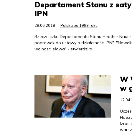
Departament Stanu z saty
IPN
28.06.2018
Polska po 1989 roku
Rzeczniczka Departamentu Stanu Heather Nauer
poprawek do ustawy o działalności IPN". "Noweli
wolności słowa" - stwierdziła.
W 
w g
12.04
Uczes
HaSzo
Izrael
warsz