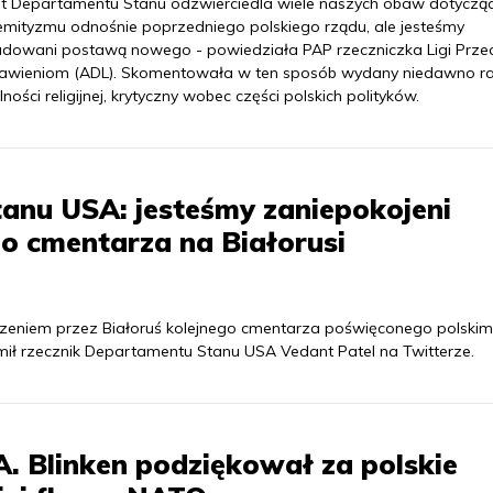
t Departamentu Stanu odzwierciedla wiele naszych obaw dotyczą
emityzmu odnośnie poprzedniego polskiego rządu, ale jesteśmy
dowani postawą nowego - powiedziała PAP rzeczniczka Ligi Prze
ławieniom (ADL). Skomentowała w ten sposób wydany niedawno r
lności religijnej, krytyczny wobec części polskich polityków.
anu USA: jesteśmy zaniepokojeni
o cmentarza na Białorusi
zeniem przez Białoruś kolejnego cmentarza poświęconego polskim
mił rzecznik Departamentu Stanu USA Vedant Patel na Twitterze.
. Blinken podziękował za polskie