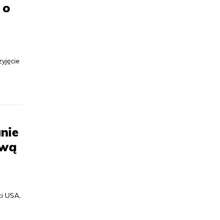
 o
yjęcie
i
nie
ową
i USA,