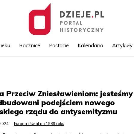
ieku
Rocznice
Postacie
Kalendaria
Artykuły
Przejdź
do
treści
a Przeciw Zniesławieniom: jesteśmy
dbudowani podejściem nowego
skiego rządu do antysemityzmu
.2024
Europa i świat po 1989 roku