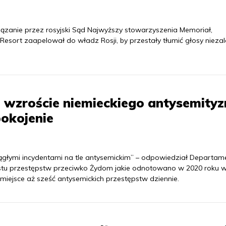
zanie przez rosyjski Sąd Najwyższy stowarzyszenia Memoriał,
Resort zaapelował do władz Rosji, by przestały tłumić głosy niezal
wzroście niemieckiego antysemityz
okojenie
ągłymi incydentami na tle antysemickim” – odpowiedział Departam
stu przestępstw przeciwko Żydom jakie odnotowano w 2020 roku 
iejsce aż sześć antysemickich przestępstw dziennie.