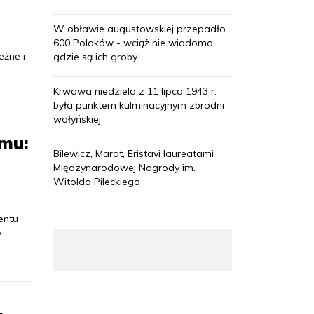
W obławie augustowskiej przepadło
600 Polaków - wciąż nie wiadomo,
eżne i
gdzie są ich groby
Krwawa niedziela z 11 lipca 1943 r.
była punktem kulminacyjnym zbrodni
wołyńskiej
mu:
Bilewicz, Marat, Eristavi laureatami
Międzynarodowej Nagrody im.
Witolda Pileckiego
entu
w