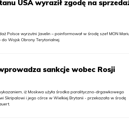
anu USA wyraził zgodę na sprzeda
ż Polsce wyrzutni Javelin – poinformował w środę szef MON Mari
o do Wojsk Obrony Terytorialnej.
wprowadza sankcje wobec Rosji
wykazaniem, iż Moskwa użyła środka paralityczno-drgawkowego
 Skripalowi i jego córce w Wielkiej Brytanii - przekazała w środę
uert.