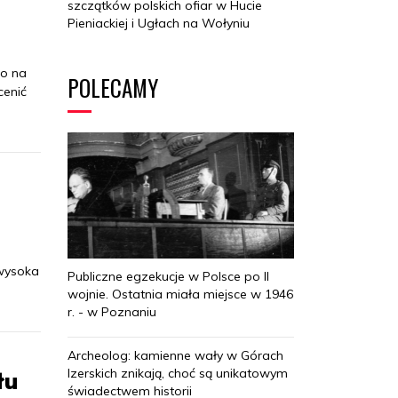
szczątków polskich ofiar w Hucie
Pieniackiej i Ugłach na Wołyniu
wo na
POLECAMY
cenić
 wysoka
Publiczne egzekucje w Polsce po II
wojnie. Ostatnia miała miejsce w 1946
r. - w Poznaniu
Archeolog: kamienne wały w Górach
Izerskich znikają, choć są unikatowym
łu
świadectwem historii