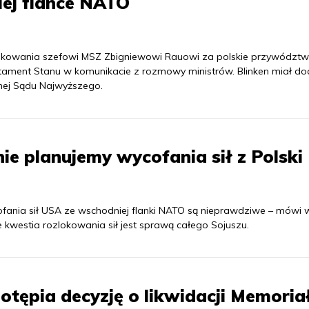
ej flance NATO
ziękowania szefowi MSZ Zbigniewowi Rauowi za polskie przywództ
tament Stanu w komunikacie z rozmowy ministrów. Blinken miał do
rnej Sądu Najwyższego.
e planujemy wycofania sił z Polski
ofania sił USA ze wschodniej flanki NATO są nieprawdziwe – mówi
 kwestia rozlokowania sił jest sprawą całego Sojuszu.
tępia decyzję o likwidacji Memoria