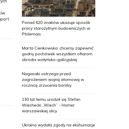
cych
ciw
aport
Ponad 620 znaków ukazuje sposób
pracy starożytnym budowniczych w
Ptolemais
Marta Cienkowska: chcemy zapewnić
godny pochówek wszystkim ofiarom
zbrodni wołyńsko-galicyjskiej
Nagasaki ostrzega przed
zagrożeniem wojną atomową w
rocznicę zrzucenia bomby
130 lat temu urodził się Stefan
Wiechecki „Wiech” - Homer
warszawskiej ulicy
Ukraina wydała zgody na ekshumacje