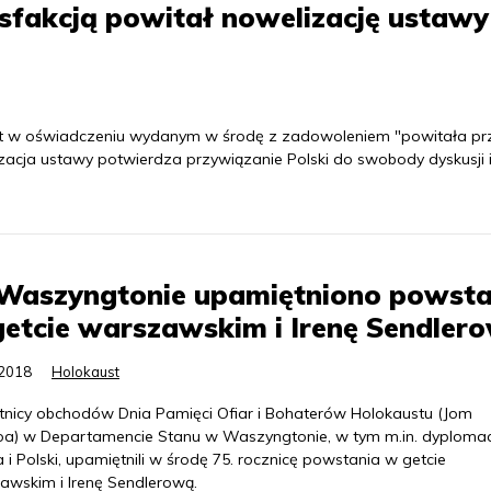
sfakcją powitał nowelizację ustawy
t w oświadczeniu wydanym w środę z zadowoleniem "powitała prz
zacja ustawy potwierdza przywiązanie Polski do swobody dyskusji 
Waszyngtonie upamiętniono powsta
etcie warszawskim i Irenę Sendler
.2018
Holokaust
tnicy obchodów Dnia Pamięci Ofiar i Bohaterów Holokaustu (Jom
a) w Departamencie Stanu w Waszyngtonie, w tym m.in. dyplomac
a i Polski, upamiętnili w środę 75. rocznicę powstania w getcie
awskim i Irenę Sendlerową.