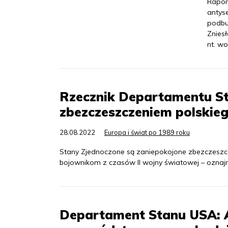
Rapor
antys
podbu
Znies
nt. wo
Rzecznik Departamentu St
zbezczeszczeniem polskieg
28.08.2022
Europa i świat po 1989 roku
Stany Zjednoczone są zaniepokojone zbezczeszc
bojownikom z czasów II wojny światowej – oznaj
Departament Stanu USA: A