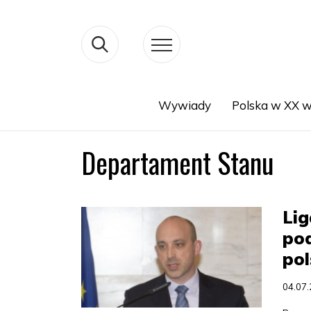
Wywiady
Polska w XX w
Search
Departament Stanu
Lig
po
pol
04.07