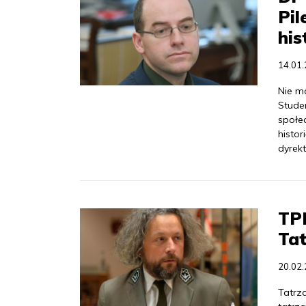
Pil
his
14.01
Nie m
Studen
społec
histo
dyrekt
TPN
Tat
20.02
Tatrz