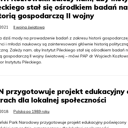
eckiego stał się ośrodkiem badań n
torią gospodarczą II wojny
.2021
II wojna światowa
a dziś mody na prowadzenie badań z zakresu historii gospodarczej
ci i młodzi naukowcy są zainteresowani głównie historią polityczną
zną. Zależy nam, aby Instytut Pileckiego stał się ośrodkiem badań 
rią gospodarczą II wojny światowej – mówi PAP dr Wojciech Kozłows
or Instytutu Pileckiego.
 przygotowuje projekt edukacyjny 
rach dla lokalnej społeczności
.2018
Polska po 1989 roku
ański Park Narodowy przygotowuje projekt edukacyjny poświęcony