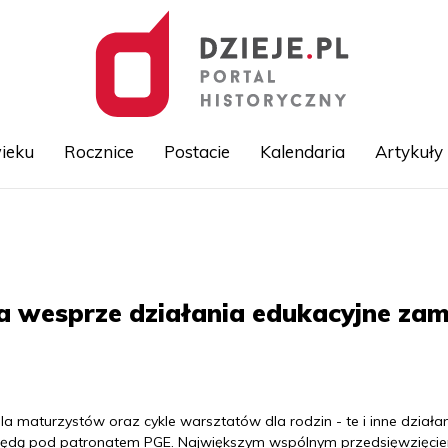
ieku
Rocznice
Postacie
Kalendaria
Artykuły
Przejdź
do
treści
a wesprze działania edukacyjne za
 dla maturzystów oraz cykle warsztatów dla rodzin - te i inne działa
ędą pod patronatem PGE. Największym wspólnym przedsięwzięci