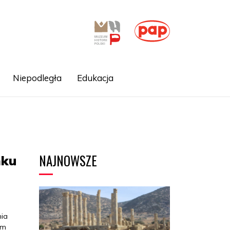
Niepodległa
Edukacja
NAJNOWSZE
mku
nia
em