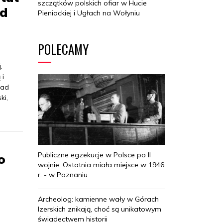
szczątków polskich ofiar w Hucie
ad
Pieniackiej i Ugłach na Wołyniu
POLECAMY
.
 i
nad
ki,
Publiczne egzekucje w Polsce po II
o
wojnie. Ostatnia miała miejsce w 1946
r. - w Poznaniu
Archeolog: kamienne wały w Górach
Izerskich znikają, choć są unikatowym
świadectwem historii