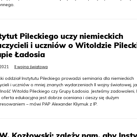
onnego.
tytut Pileckiego uczy niemieckich
czycieli i uczniów o Witoldzie Pileck
pie Ładosia
.2021
II wojna światowa
ski oddział Instytutu Pileckiego prowadzi seminaria dla niemieckich
cieli i uczniów o mniej znanych wydarzeniach II wojny światowej, j
alność Witolda Pileckiego czy Grupy Ładosia. Jesteśmy zadowoleni,
oferta edukacyjna jest dobrze oceniana i cieszy się dużym
eresowaniem – mówi PAP Alexander Kliymuk z IP.
W. Kozłowski: zależy nam, aby Insty