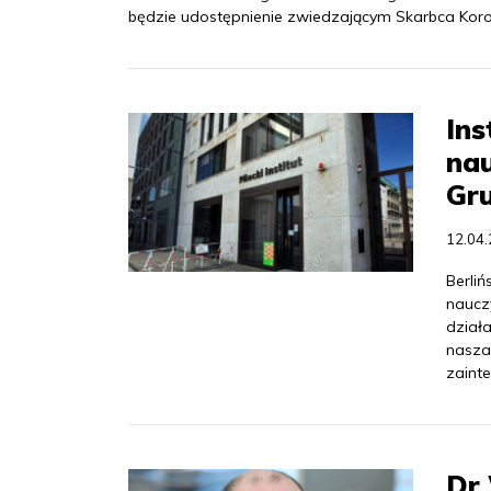
będzie udostępnienie zwiedzającym Skarbca Kor
Ins
nau
Gru
12.04
Berliń
nauczy
dział
nasza 
zaint
Dr 