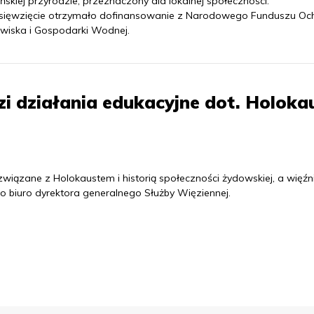
ńskiej przyrodzie, przeznaczony dla lokalnej społeczności.
sięwzięcie otrzymało dofinansowanie z Narodowego Funduszu Oc
wiska i Gospodarki Wodnej.
i działania edukacyjne dot. Holoka
związane z Holokaustem i historią społeczności żydowskiej, a więźn
 biuro dyrektora generalnego Służby Więziennej.