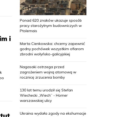
Ponad 620 znaków ukazuje sposób
pracy starożytnym budowniczych w
Ptolemais
im i
Marta Cienkowska: chcemy zapewnić
godny pochówek wszystkim ofiarom
zbrodni wołyńsko-galicyjskiej
Nagasaki ostrzega przed
zagrożeniem wojną atomową w
ak
rocznicę zrzucenia bomby
 bo
130 lat temu urodził się Stefan
Wiechecki „Wiech” - Homer
warszawskiej ulicy
Ukraina wydała zgody na ekshumacje
tut