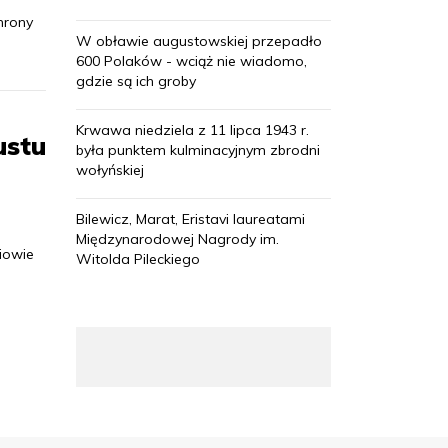
hrony
W obławie augustowskiej przepadło
600 Polaków - wciąż nie wiadomo,
gdzie są ich groby
Krwawa niedziela z 11 lipca 1943 r.
ustu
była punktem kulminacyjnym zbrodni
wołyńskiej
Bilewicz, Marat, Eristavi laureatami
Międzynarodowej Nagrody im.
iowie
Witolda Pileckiego