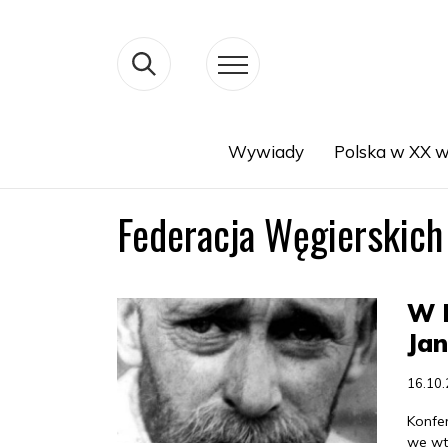
Wywiady
Polska w XX w
Search
Federacja Węgierskic
W 
Ja
16.10
Konfe
we wt