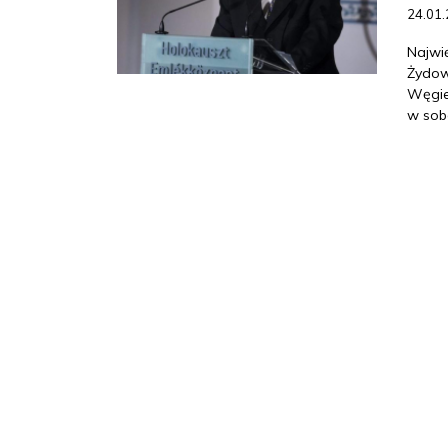
24.01
Najwi
Żydow
Węgie
w sob