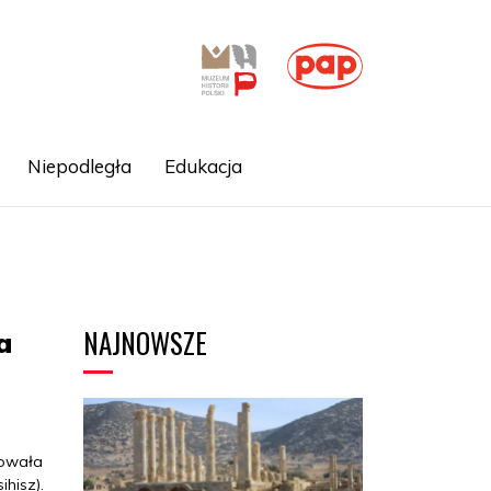
Niepodległa
Edukacja
NAJNOWSZE
a
zowała
hisz).