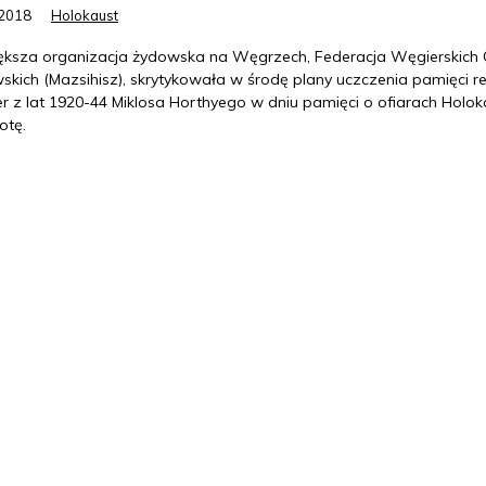
.2018
Holokaust
ększa organizacja żydowska na Węgrzech, Federacja Węgierskich
skich (Mazsihisz), skrytykowała w środę plany uczczenia pamięci r
r z lat 1920-44 Miklosa Horthyego w dniu pamięci o ofiarach Holok
otę.