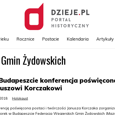
ieku
Rocznice
Postacie
Kalendaria
Artykuły
h Gmin Żydowskich
Przejdź
do
treści
Budapeszcie konferencja poświęcon
nuszowi Korczakowi
.2018
Holokaust
rencję poświęcona postaci i twórczości Janusza Korczaka zorgani
orek w Budapeszcie Federacja Węgierskich Gmin Żydowskich (Mazsi