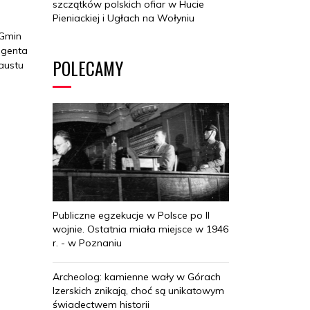
szczątków polskich ofiar w Hucie
Pieniackiej i Ugłach na Wołyniu
 Gmin
egenta
POLECAMY
austu
Publiczne egzekucje w Polsce po II
wojnie. Ostatnia miała miejsce w 1946
r. - w Poznaniu
Archeolog: kamienne wały w Górach
Izerskich znikają, choć są unikatowym
świadectwem historii