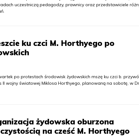
adach uczestniczą pedagodzy, prawnicy oraz przedstawiciele różn
ń.
cie ku czci M. Horthyego po
owskich
artek po protestach środowisk żydowskich mszę ku czci b. przyw
as II wojny światowej Miklosa Horthyego, planowaną na sobotę, w D
ganizacja żydowska oburzona
czystością na cześć M. Horthyego