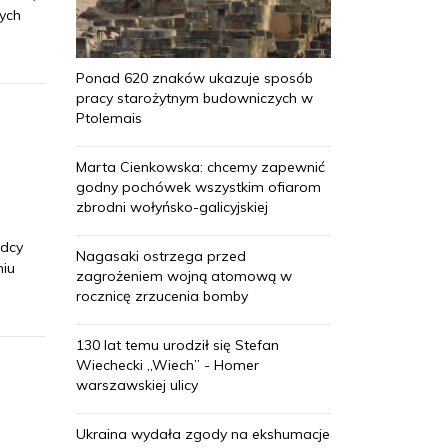
ych
Ponad 620 znaków ukazuje sposób
pracy starożytnym budowniczych w
Ptolemais
Marta Cienkowska: chcemy zapewnić
godny pochówek wszystkim ofiarom
zbrodni wołyńsko-galicyjskiej
ódcy
Nagasaki ostrzega przed
niu
zagrożeniem wojną atomową w
rocznicę zrzucenia bomby
130 lat temu urodził się Stefan
Wiechecki „Wiech” - Homer
warszawskiej ulicy
Ukraina wydała zgody na ekshumacje