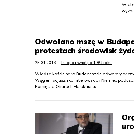
W obr
wyzna
Odwołano mszę w Budapesz
protestach środowisk żyd
25.01.2018
Europa i świat po 1989 roku
Władze kościelne w Budapeszcie odwołały w czw
Węgier i sojusznika hitlerowskich Niemiec podcz
Pamięci o Ofiarach Holokaustu.
Or
uro