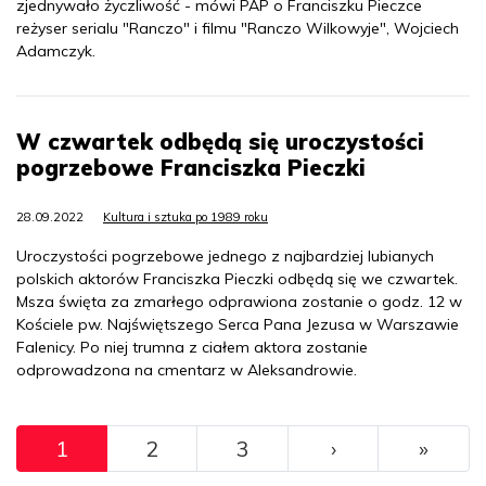
zjednywało życzliwość - mówi PAP o Franciszku Pieczce
reżyser serialu "Ranczo" i filmu "Ranczo Wilkowyje", Wojciech
Adamczyk.
W czwartek odbędą się uroczystości
pogrzebowe Franciszka Pieczki
28.09.2022
Kultura i sztuka po 1989 roku
Uroczystości pogrzebowe jednego z najbardziej lubianych
polskich aktorów Franciszka Pieczki odbędą się we czwartek.
Msza święta za zmarłego odprawiona zostanie o godz. 12 w
Kościele pw. Najświętszego Serca Pana Jezusa w Warszawie
Falenicy. Po niej trumna z ciałem aktora zostanie
odprowadzona na cmentarz w Aleksandrowie.
Pagination
››
Ostat
1
2
3
›
»