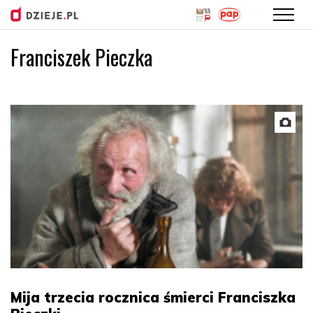
Franciszek Pieczka
Przejdź
do
treści
Mija trzecia rocznica śmierci Franciszka