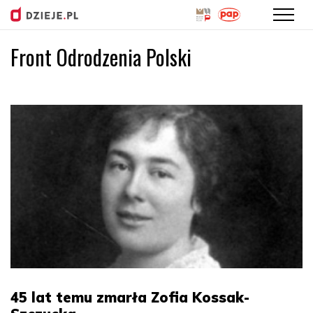
Front Odrodzenia Polski
Przejdź
do
treści
45 lat temu zmarła Zofia Kossak-