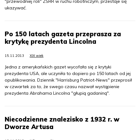
"przewodniej roli" ZSRR w ruchu robotniczym, przestaje się
ukazywać.
Po 150 latach gazeta przeprasza za
krytykę prezydenta Lincolna
15.11.2013
XIX wiek
Jedna z amerykańskich gazet wycofała się z krytyki
prezydenta USA, ale uczyniła to dopiero po 150 latach od jej
opublikowania. Dziennik "Harrisburg Patriot-News" przeprosił
w czwartek za to, że swego czasu nazwał wystąpienie
prezydenta Abrahama Lincolna "głupią gadaniną".
Niecodzienne znalezisko z 1932 r. w
Dworze Artusa