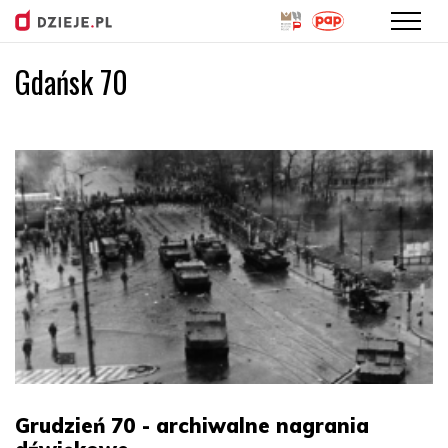
Gdańsk 70
Przejdź
do
treści
Grudzień 70 - archiwalne nagrania