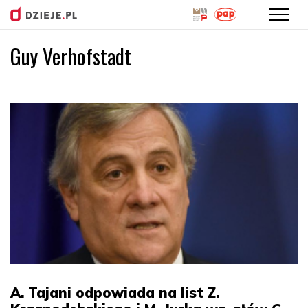
Guy Verhofstadt
Przejdź
do
treści
A. Tajani odpowiada na list Z.