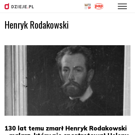
Henryk Rodakowski
Przejdź
do
treści
130 lat temu zmarł Henryk Rodakowski