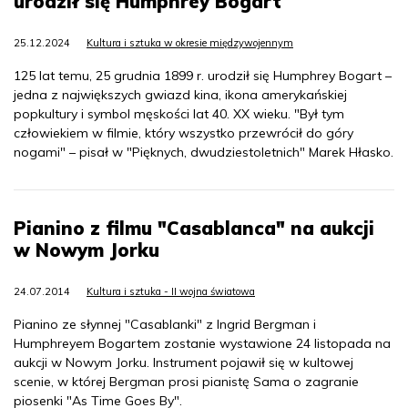
urodził się Humphrey Bogart
25.12.2024
Kultura i sztuka w okresie międzywojennym
125 lat temu, 25 grudnia 1899 r. urodził się Humphrey Bogart –
jedna z największych gwiazd kina, ikona amerykańskiej
popkultury i symbol męskości lat 40. XX wieku. "Był tym
człowiekiem w filmie, który wszystko przewrócił do góry
nogami" – pisał w "Pięknych, dwudziestoletnich" Marek Hłasko.
Pianino z filmu "Casablanca" na aukcji
w Nowym Jorku
24.07.2014
Kultura i sztuka - II wojna światowa
Pianino ze słynnej "Casablanki" z Ingrid Bergman i
Humphreyem Bogartem zostanie wystawione 24 listopada na
aukcji w Nowym Jorku. Instrument pojawił się w kultowej
scenie, w której Bergman prosi pianistę Sama o zagranie
piosenki "As Time Goes By".