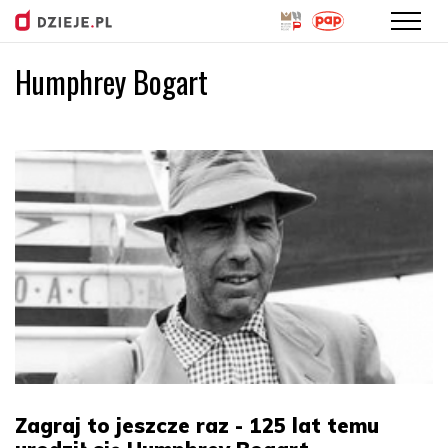
Humphrey Bogart
Przejdź
do
treści
Zagraj to jeszcze raz - 125 lat temu