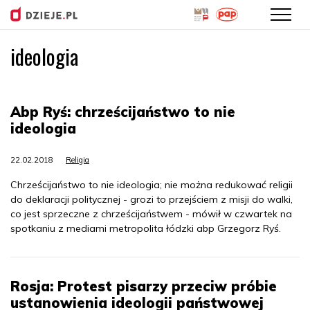
ideologia
Przejdź
do
treści
Abp Ryś: chrześcijaństwo to nie
ideologia
22.02.2018
Religia
Chrześcijaństwo to nie ideologia; nie można redukować religii
do deklaracji politycznej - grozi to przejściem z misji do walki,
co jest sprzeczne z chrześcijaństwem - mówił w czwartek na
spotkaniu z mediami metropolita łódzki abp Grzegorz Ryś.
Rosja: Protest pisarzy przeciw próbie
ustanowienia ideologii państwowej