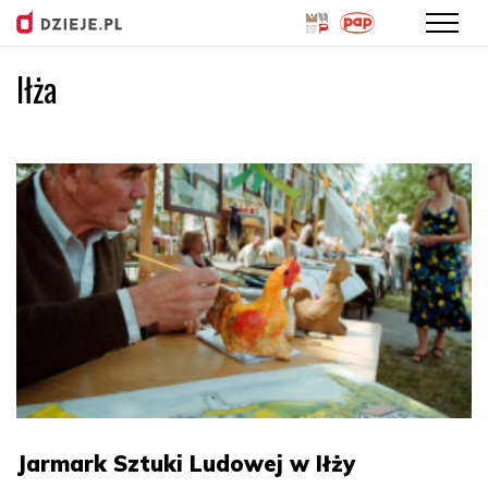
Iłża
Przejdź
do
treści
Jarmark Sztuki Ludowej w Iłży