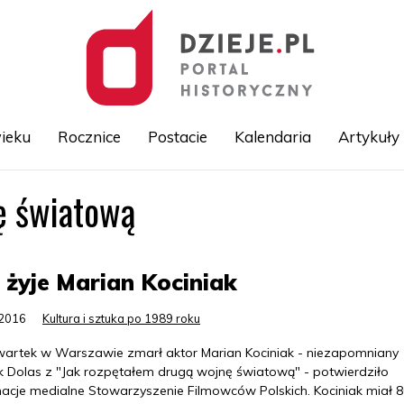
ieku
Rocznice
Postacie
Kalendaria
Artykuły
ę światową
Przejdź
do
treści
 żyje Marian Kociniak
.2016
Kultura i sztuka po 1989 roku
artek w Warszawie zmarł aktor Marian Kociniak - niezapomniany
k Dolas z "Jak rozpętałem drugą wojnę światową" - potwierdziło
macje medialne Stowarzyszenie Filmowców Polskich. Kociniak miał 80