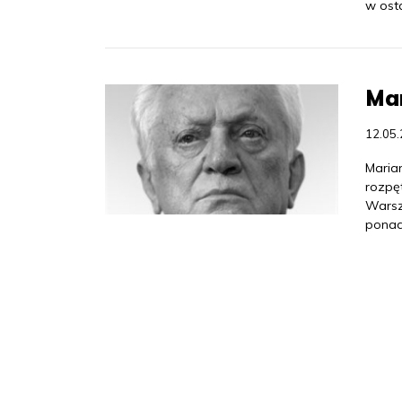
w ost
Mar
12.05
Marian
rozpę
Warsz
ponad 