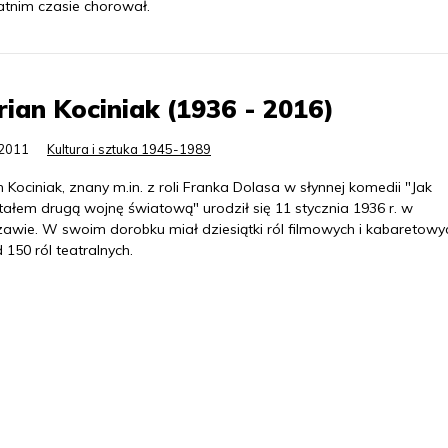
atnim czasie chorował.
ian Kociniak (1936 - 2016)
.2011
Kultura i sztuka 1945-1989
 Kociniak, znany m.in. z roli Franka Dolasa w słynnej komedii "Jak
tałem drugą wojnę światową" urodził się 11 stycznia 1936 r. w
awie. W swoim dorobku miał dziesiątki ról filmowych i kabaretowy
150 ról teatralnych.