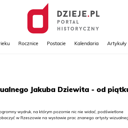
ieku
Rocznice
Postacie
Kalendaria
Artykuły
Przejdź
do
treści
ualnego Jakuba Dziewita - od piątk
 ogromny wydruk, na którym pozornie nic nie widać, podświetlone
obaczyć w Rzeszowie na wystawie prac znanego artysty wizualne