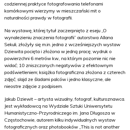
codziennej praktyce fotografowania telefonami
komórkowymi wierzymy w mieszczański mit o
naturalności prawdy w fotografii.
Na wystawę, której tytuł zaczerpnięto z eseju „O
wynalezieniu znaczenia fotografii” autorstwa Allana
Sekuli, złożyły się m.in. jedna z wcześniejszych wystaw
Dziewita pocięta i złożona w jedną pracę; wydruk o
powierzchni 6 metrów kw., na którym pozornie nic nie
widać; 10 zniszczonych negatywów z efektownym
podświetleniem; książka fotograficzna złożona z czterech
zdjęć; slajd ze śladami palców i jedno klasyczne, ale
nieostre zdjęcie z podpisem.
Jakub Dziewit – artysta wizualny, fotograf, kulturoznawca.
Jest wykładowcą na Wydziale Sztuki Uniwersytetu
Humanistyczno-Przyrodniczego im. Jana Długosza w
Częstochowie, autorem kilku indywidualnych wystaw
fotograficznych oraz photobooków „This is not another