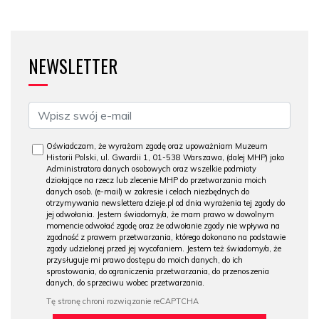
NEWSLETTER
Oświadczam, że wyrażam zgodę oraz upoważniam Muzeum
Historii Polski, ul. Gwardii 1, 01-538 Warszawa, (dalej MHP) jako
Administratora danych osobowych oraz wszelkie podmioty
działające na rzecz lub zlecenie MHP do przetwarzania moich
danych osob. (e-mail) w zakresie i celach niezbędnych do
otrzymywania newslettera dzieje.pl od dnia wyrażenia tej zgody do
jej odwołania. Jestem świadomy/a, że mam prawo w dowolnym
momencie odwołać zgodę oraz że odwołanie zgody nie wpływa na
zgodność z prawem przetwarzania, którego dokonano na podstawie
zgody udzielonej przed jej wycofaniem. Jestem też świadomy/a, że
przysługuje mi prawo dostępu do moich danych, do ich
sprostowania, do ograniczenia przetwarzania, do przenoszenia
danych, do sprzeciwu wobec przetwarzania.