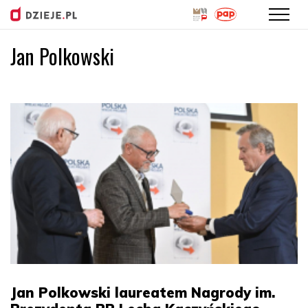
Jan Polkowski
Przejdź
do
treści
Jan Polkowski laureatem Nagrody im.