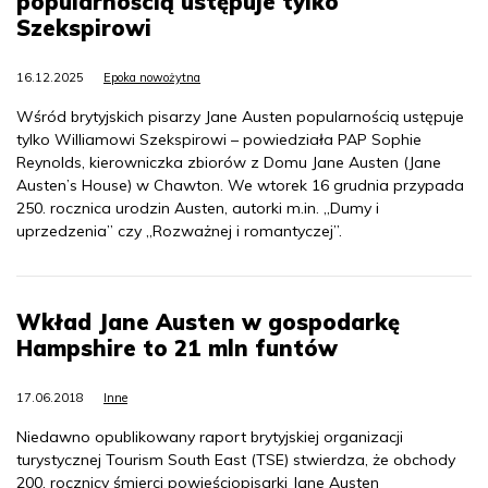
popularnością ustępuje tylko
Szekspirowi
16.12.2025
Epoka nowożytna
Wśród brytyjskich pisarzy Jane Austen popularnością ustępuje
tylko Williamowi Szekspirowi – powiedziała PAP Sophie
Reynolds, kierowniczka zbiorów z Domu Jane Austen (Jane
Austen’s House) w Chawton. We wtorek 16 grudnia przypada
250. rocznica urodzin Austen, autorki m.in. „Dumy i
uprzedzenia” czy „Rozważnej i romantyczej”.
Wkład Jane Austen w gospodarkę
Hampshire to 21 mln funtów
17.06.2018
Inne
Niedawno opublikowany raport brytyjskiej organizacji
turystycznej Tourism South East (TSE) stwierdza, że obchody
200. rocznicy śmierci powieściopisarki Jane Austen