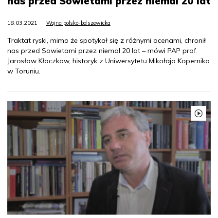
nas przed Sowietami przez niemal 20 lat
18.03.2021
Wojna polsko-bolszewicka
Traktat ryski, mimo że spotykał się z różnymi ocenami, chronił
nas przed Sowietami przez niemal 20 lat – mówi PAP prof.
Jarosław Kłaczkow, historyk z Uniwersytetu Mikołaja Kopernika
w Toruniu.