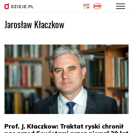
Jarosław Kłaczkow
Przejdź
do
treści
Prof. J. Kłaczkow: Traktat ryski chronił