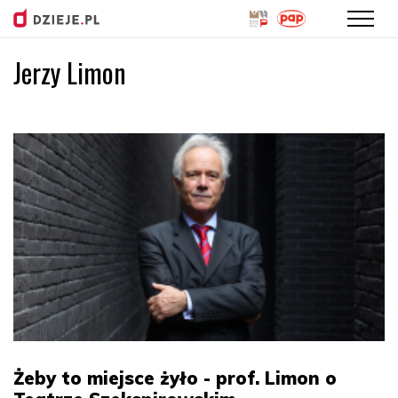
Jerzy Limon
Przejdź
do
treści
Żeby to miejsce żyło - prof. Limon o