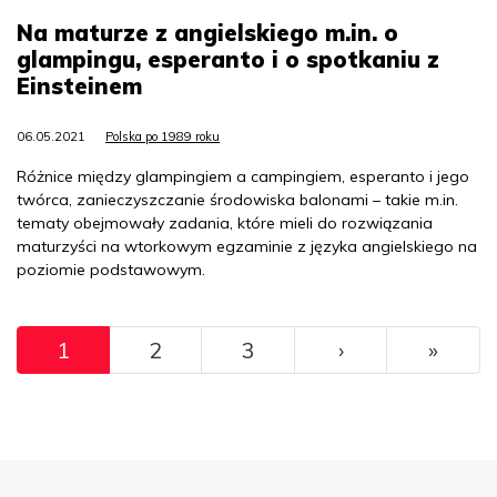
Na maturze z angielskiego m.in. o
glampingu, esperanto i o spotkaniu z
Einsteinem
06.05.2021
Polska po 1989 roku
Różnice między glampingiem a campingiem, esperanto i jego
twórca, zanieczyszczanie środowiska balonami – takie m.in.
tematy obejmowały zadania, które mieli do rozwiązania
maturzyści na wtorkowym egzaminie z języka angielskiego na
poziomie podstawowym.
Pagination
››
Ostat
1
2
3
›
»