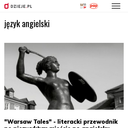
język angielski
Przejdź
do
treści
"Warsaw Tales" - literacki przewodnik