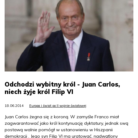
Odchodzi wybitny król - Juan Carlos,
niech żyje król Filip VI
18.06.2014
Europa i świat po II wojnie światowej
Juan Carlos żegna się z koroną. W zamyśle Franco miał
zagwarantować jako król kontynuację dyktatury, jednak swą
postawą walnie pomógł w ustanowieniu w Hiszpanii
demokracji . Jego syn Filip VI ma uratować, nadwątlony