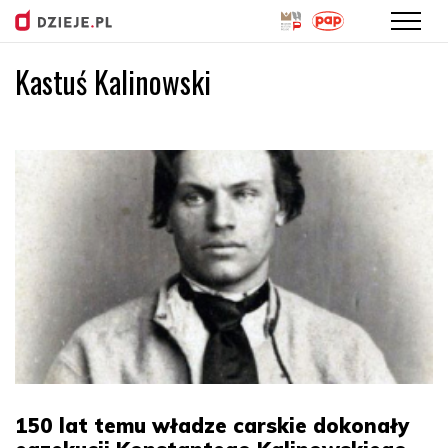
Kastuś Kalinowski
Przejdź
do
treści
150 lat temu władze carskie dokonały