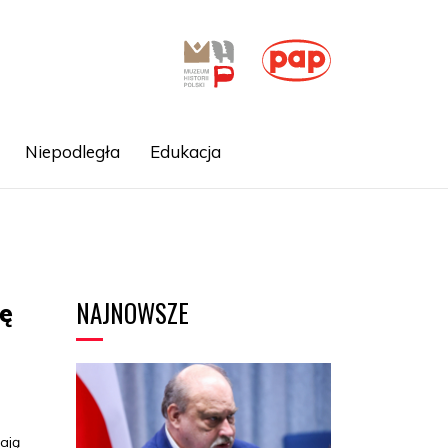
Niepodległa
Edukacja
NAJNOWSZE
cę
ają