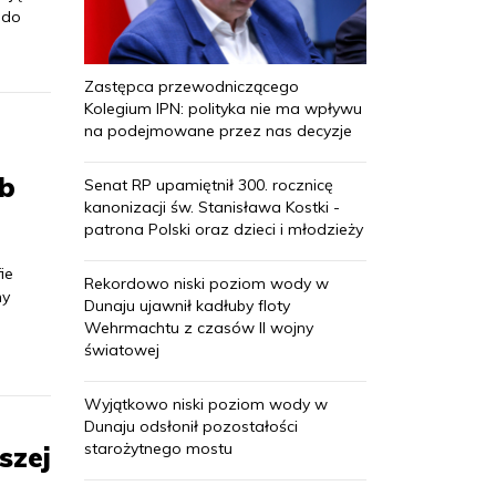
 do
Zastępca przewodniczącego
Kolegium IPN: polityka nie ma wpływu
na podejmowane przez nas decyzje
ób
Senat RP upamiętnił 300. rocznicę
kanonizacji św. Stanisława Kostki -
patrona Polski oraz dzieci i młodzieży
ie
Rekordowo niski poziom wody w
ny
Dunaju ujawnił kadłuby floty
Wehrmachtu z czasów II wojny
światowej
Wyjątkowo niski poziom wody w
Dunaju odsłonił pozostałości
starożytnego mostu
szej