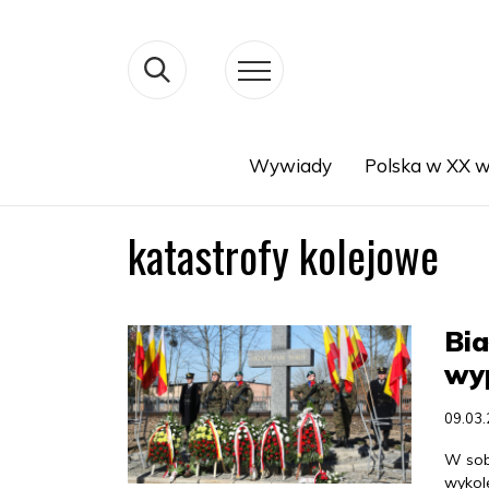
Wywiady
Polska w XX w
Search
katastrofy kolejowe
Bia
wyp
09.03
W sob
wykol