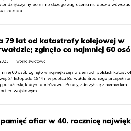
kter dziękczynny, bo mimo dużego zagrożenia nie doszło wówczas
u i zatrucia.
a 79 lat od katastrofy kolejowej w
wałdzie; zginęło co najmniej 60 os
.2023
II wojna światowa
mniej 60 osób zginęło w największej na ziemiach polskich katastrof
wej. 24 listopada 1944 r. w pobliżu Barwałdu Średniego przepełnio
 pasażerski, którym podróżowali Polacy, zderzył się z niemieckim
portem wojskowym.
amięć ofiar w 40. rocznicę najwięk