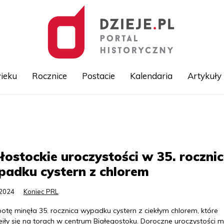
ieku
Rocznice
Postacie
Kalendaria
Artykuły
Przejdź
do
treści
łostockie uroczystości w 35. roczni
adku cystern z chlorem
.2024
Koniec PRL
otę minęła 35. rocznica wypadku cystern z ciekłym chlorem, które
eiły się na torach w centrum Białegostoku. Doroczne uroczystości m