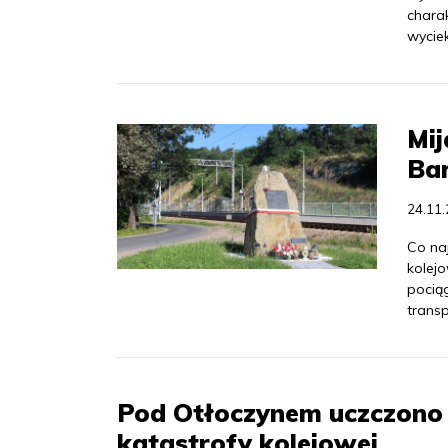
chara
wyciek
Mij
Bar
24.11
Co naj
kolejo
pociąg
trans
Pod Otłoczynem uczczono p
katastrofy kolejowej