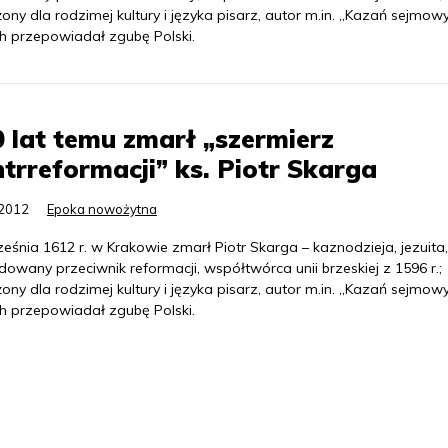
ony dla rodzimej kultury i języka pisarz, autor m.in. „Kazań sejmow
ch przepowiadał zgubę Polski.
 lat temu zmarł „szermierz
trreformacji” ks. Piotr Skarga
.2012
Epoka nowożytna
eśnia 1612 r. w Krakowie zmarł Piotr Skarga – kaznodzieja, jezuita,
owany przeciwnik reformacji, współtwórca unii brzeskiej z 1596 r.;
ony dla rodzimej kultury i języka pisarz, autor m.in. „Kazań sejmow
ch przepowiadał zgubę Polski.