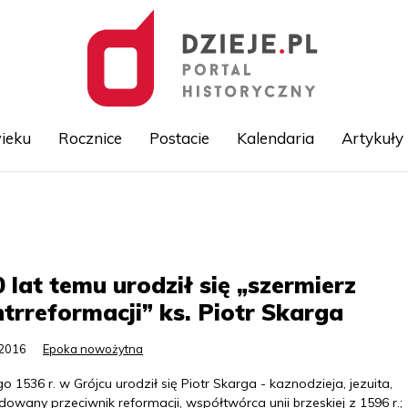
ieku
Rocznice
Postacie
Kalendaria
Artykuły
Przejdź
do
treści
 lat temu urodził się „szermierz
trreformacji” ks. Piotr Skarga
.2016
Epoka nowożytna
go 1536 r. w Grójcu urodził się Piotr Skarga - kaznodzieja, jezuita,
owany przeciwnik reformacji, współtwórca unii brzeskiej z 1596 r.;