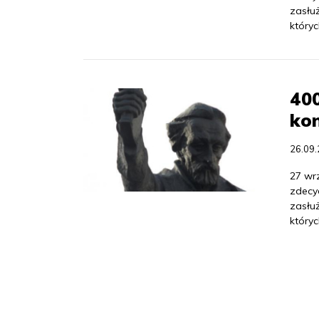
zasłuż
który
400
kon
26.09
27 wrz
zdecyd
zasłuż
który