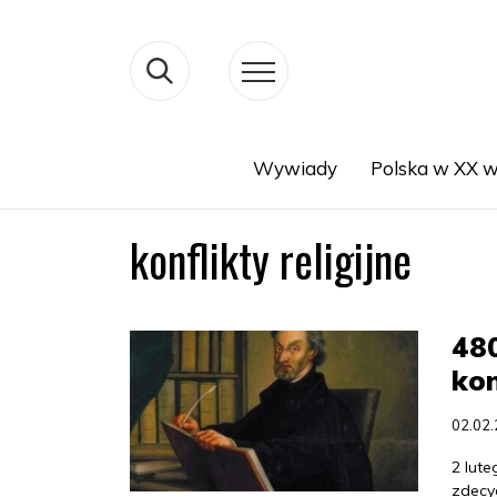
Wywiady
Polska w XX w
Search
konflikty religijne
480
kon
02.02
2 lute
zdecyd