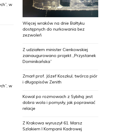
ych”, w
Więcej wraków na dnie Bałtyku
dostępnych do nurkowania bez
zezwoleń
Z udziałem minister Cienkowskiej
zainaugurowano projekt „Przystanek
Dominikańska”
Zmarł prof. Józef Koszkul, twórca piór
i długopisów Zenith
ych”, w
Kowal po rozmowach z Sybihą: jest
dobra wola i pomysły, jak poprawiać
relacje
Z Krakowa wyruszył 61. Marsz
Szlakiem I Kompanii Kadrowej