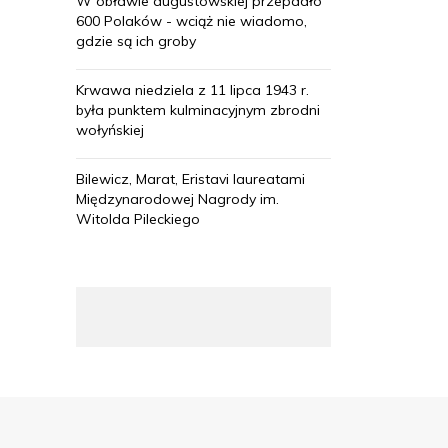
W obławie augustowskiej przepadło
600 Polaków - wciąż nie wiadomo,
gdzie są ich groby
Krwawa niedziela z 11 lipca 1943 r.
była punktem kulminacyjnym zbrodni
wołyńskiej
Bilewicz, Marat, Eristavi laureatami
Międzynarodowej Nagrody im.
Witolda Pileckiego