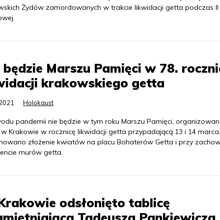
wskich Żydów zamordowanych w trakcie likwidacji getta podczas II
owej.
 będzie Marszu Pamięci w 78. roczni
widacji krakowskiego getta
.2021
Holokaust
odu pandemii nie będzie w tym roku Marszu Pamięci, organizowa
 w Krakowie w rocznicę likwidacji getta przypadającą 13 i 14 marca
nowano złożenie kwiatów na placu Bohaterów Getta i przy zach
encie murów getta.
rakowie odsłonięto tablicę
amiętniającą Tadeusza Pankiewicza