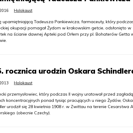
.2016
Holokaust
cę upamiętniającą Tadeusza Pankiewicza, farmaceuty, który podcza
eckiej okupacji pomagał Żydom w krakowskim getcie, odsłonięto w
tek na ścianie dawnej Apteki pod Orłem przy pl. Bohaterów Getta 
wie.
. rocznica urodzin Oskara Schindler
.2013
Holokaust
ecki przemysłowiec, który podczas II wojny uratował przed zagład
ch koncentracyjnych ponad tysiąc pracujących u niego Żydów, Oska
ler urodził się 28 kwietnia 1908 r. w Zwittau na terenie Cesarstwa 
rskiego (obecnie Czechy).