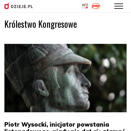
Królestwo Kongresowe
Przejdź
do
treści
Piotr Wysocki, inicjator powstania