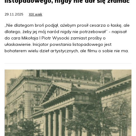
listopadowego, nigdy nie dał się złamać
29.11.2025
XIX wiek
„Nie dlategom broń podjął, ażebym prosił cesarza o łaskę, ale
dlatego, żeby jej mój naród nigdy nie potrzebował” - napisał
do cara Mikołaja I Piotr Wysocki zamiast prośby o
ułaskawienie. Inicjator powstania listopadowego jest
bohaterem wielu dzieł artystycznych, ale filmu o sobie nie ma.