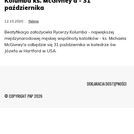
Kolumba ks. McGivney'a - 31
października
12.10.2020
Religia
Beatyfikacja założyciela Rycerzy Kolumba - największej
międzynarodowej męskiej wspólnoty katolików - ks. Michaela
McGivney'a odbędzie się 31 października w katedrze św.
Józefa w Hartford w USA.
Menu Footer
DEKLARACJA DOSTĘPNOŚCI
© COPYRIGHT PAP 2026