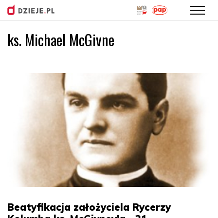
ks. Michael McGivne
Przejdź
do
treści
Beatyfikacja założyciela Rycerzy