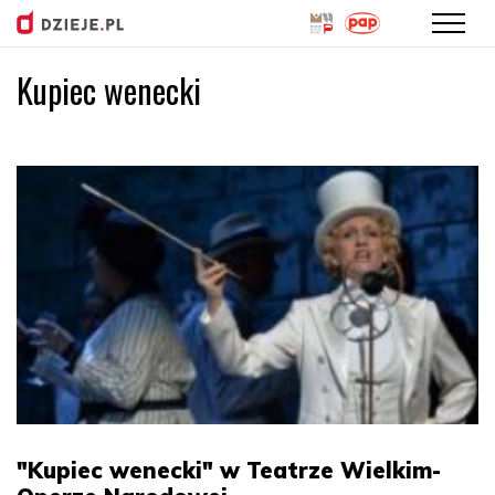
Kupiec wenecki
Przejdź
do
treści
"Kupiec wenecki" w Teatrze Wielkim-