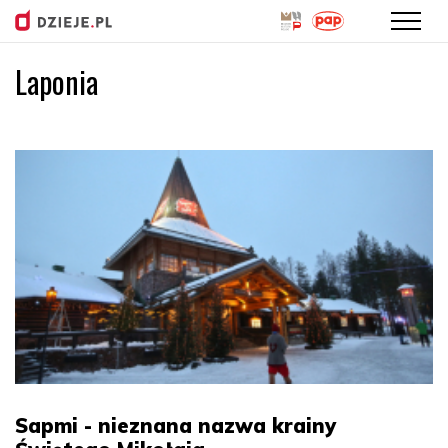
Laponia
Przejdź
do
treści
Sapmi - nieznana nazwa krainy