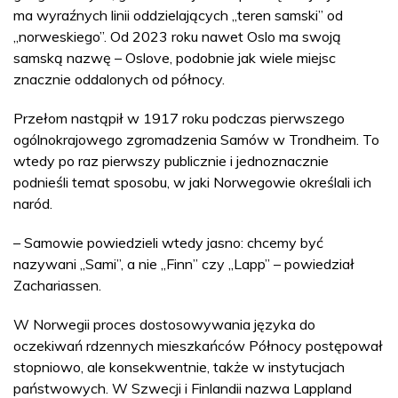
ma wyraźnych linii oddzielających „teren samski” od
„norweskiego”. Od 2023 roku nawet Oslo ma swoją
samską nazwę – Oslove, podobnie jak wiele miejsc
znacznie oddalonych od północy.
Przełom nastąpił w 1917 roku podczas pierwszego
ogólnokrajowego zgromadzenia Samów w Trondheim. To
wtedy po raz pierwszy publicznie i jednoznacznie
podnieśli temat sposobu, w jaki Norwegowie określali ich
naród.
– Samowie powiedzieli wtedy jasno: chcemy być
nazywani „Sami”, a nie „Finn” czy „Lapp” – powiedział
Zachariassen.
W Norwegii proces dostosowywania języka do
oczekiwań rdzennych mieszkańców Północy postępował
stopniowo, ale konsekwentnie, także w instytucjach
państwowych. W Szwecji i Finlandii nazwa Lappland