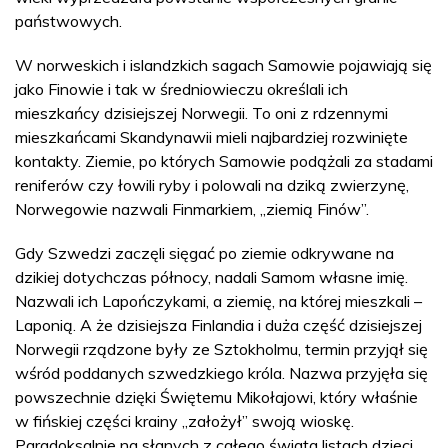
państwowych.
W norweskich i islandzkich sagach Samowie pojawiają się
jako Finowie i tak w średniowieczu określali ich
mieszkańcy dzisiejszej Norwegii. To oni z rdzennymi
mieszkańcami Skandynawii mieli najbardziej rozwinięte
kontakty. Ziemie, po których Samowie podążali za stadami
reniferów czy łowili ryby i polowali na dziką zwierzynę,
Norwegowie nazwali Finmarkiem, „ziemią Finów”.
Gdy Szwedzi zaczęli sięgać po ziemie odkrywane na
dzikiej dotychczas północy, nadali Samom własne imię.
Nazwali ich Lapończykami, a ziemię, na której mieszkali –
Laponią. A że dzisiejsza Finlandia i duża część dzisiejszej
Norwegii rządzone były ze Sztokholmu, termin przyjął się
wśród poddanych szwedzkiego króla. Nazwa przyjęła się
powszechnie dzięki Świętemu Mikołajowi, który właśnie
w fińskiej części krainy „założył” swoją wioskę.
Paradoksalnie na słanych z całego świata listach dzieci