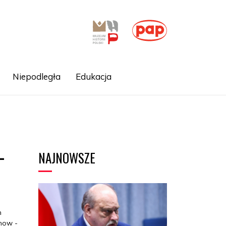
Niepodległa
Edukacja
NAJNOWSZE
-
m
show -