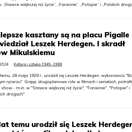
w „Stawce większej niż życie”, „Faraonie”, „Potopie” i „Polskich drog
lepsze kasztany są na placu Pigalle 
iedział Leszek Herdegen. I skradł
ow Mikulskiemu
.2024
Kultura i sztuka 1945-1989
 temu, 28 maja 1929 r., urodził się Leszek Herdegen, wykonawca "B
m rycerzu". Grając drugoplanowe role w filmach i serialach, potrafi
 show - m.in. w "Stawce większej niż życie", "Faraonie", "Potopie" i
ich drogach".
lat temu urodził się Leszek Herdegen