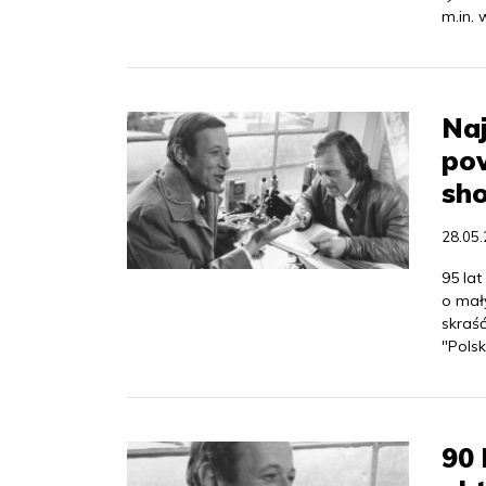
m.in. 
Naj
pow
sh
28.05
95 lat
o mały
skraść
"Polsk
90 