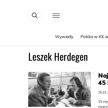
Wywiady
Polska w XX w
Search
Leszek Herdegen
Naj
45 
15.01
15 st
rycerz