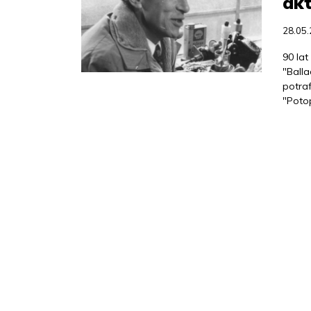
akt
28.05
90 lat
"Balla
potraf
"Potop