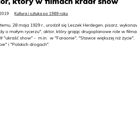
or, który w filmach kradł show
.2019
Kultura i sztuka po 1989 roku
 temu, 28 maja 1929 r., urodził się Leszek Herdegen, pisarz, wykon
dy o małym rycerzu", aktor, który grając drugoplanowe role w filma
ił "ukraść show" - m.in. w "Faraonie", "Stawce większej niż życie",
ie" i "Polskich drogach".