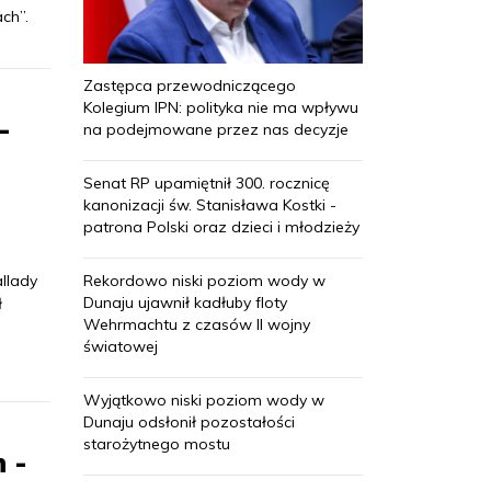
ach”.
Zastępca przewodniczącego
Kolegium IPN: polityka nie ma wpływu
-
na podejmowane przez nas decyzje
Senat RP upamiętnił 300. rocznicę
kanonizacji św. Stanisława Kostki -
patrona Polski oraz dzieci i młodzieży
Rekordowo niski poziom wody w
allady
Dunaju ujawnił kadłuby floty
ł
Wehrmachtu z czasów II wojny
światowej
Wyjątkowo niski poziom wody w
Dunaju odsłonił pozostałości
starożytnego mostu
 -