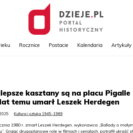
ieku
Rocznice
Postacie
Kalendaria
Artykuły
Przejdź
do
treści
lepsze kasztany są na placu Pigalle 
lat temu umarł Leszek Herdegen
.2025
Kultura i sztuka 1945-1989
ycznia 1980 r. zmarł Leszek Herdegen, wykonawca „Ballady o mały
u”. Grając drugoplanowe role w filmach i serialach, potrafił ukraść 