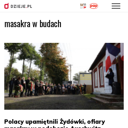
masakra w budach
Przejdź
do
treści
Polacy upamiętnili Żydówki, ofiary