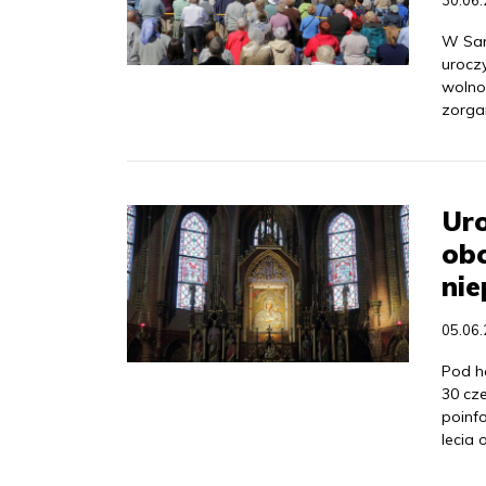
30.06
W San
urocz
wolno
zorga
Uro
ob
nie
05.06
Pod h
30 cz
poinf
lecia 