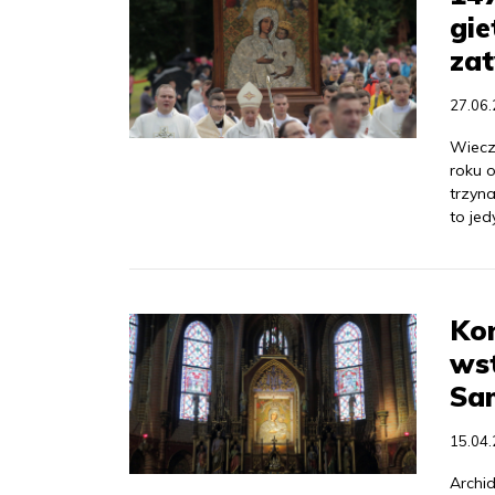
gie
zat
27.06
Wiecz
roku 
trzyn
to jed
Kon
ws
Sa
15.04
Archi