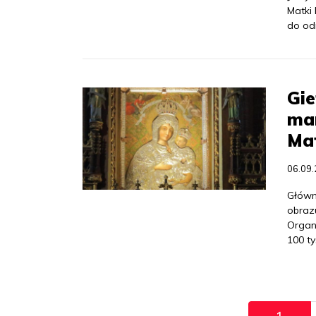
Matki 
do od
Gie
mar
Mat
06.09
Główne
obrazu
Organ
100 ty
Pagination