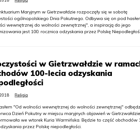
.2018
Religia
ktuarium Maryjnym w Gietrzwałdzie rozpoczęły się w sobotę
ystości ogólnopolskiego Dnia Pokutnego. Odbywa się on pod hasł
ści wewnętrznej do wolności zewnętrznej", a inspiracją do jego
nizowania jest 100. rocznica odzyskania przez Polskę Niepodległośc
czystości w Gietrzwałdzie w ramac
chodów 100-lecia odzyskania
podległości
.2018
Religia
asłem "Od wolności wewnętrznej do wolności zewnętrznej" odbędzi
erwca Dzień Pokutny w miejscu maryjnych objawień w Gietrzwałdzie
ormowała we wtorek Kuria Warmińska. Będzie to część obchodów 
odzyskania przez Polskę niepodległości.