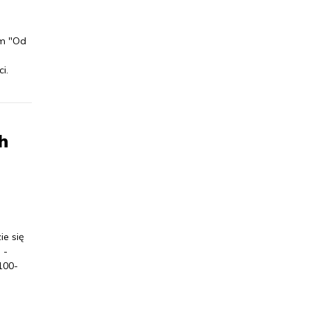
em "Od
i.
h
e się
 -
100-