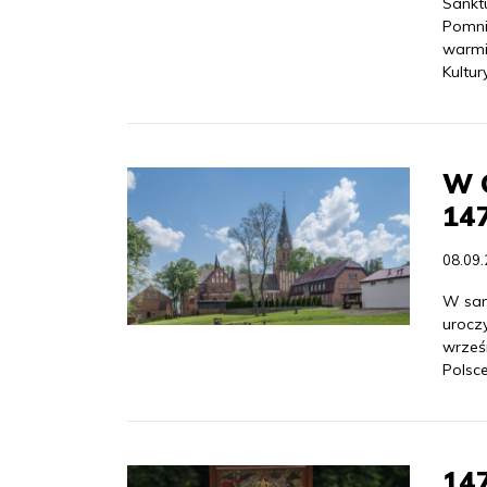
Sankt
Pomni
warmi
Kultu
W G
147
08.09
W san
uroczy
wrześ
Polsc
147