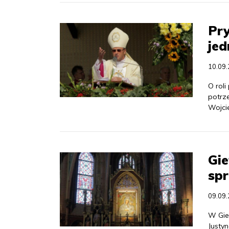
Pry
jed
10.09
O roli
potrz
Wojci
Gie
spr
09.09
W Gie
Justy