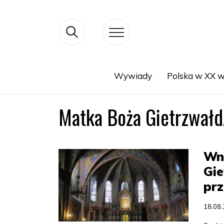
Wywiady
Polska w XX w
Search
Matka Boża Gietrzwałd
Wn
Gie
pr
18.08