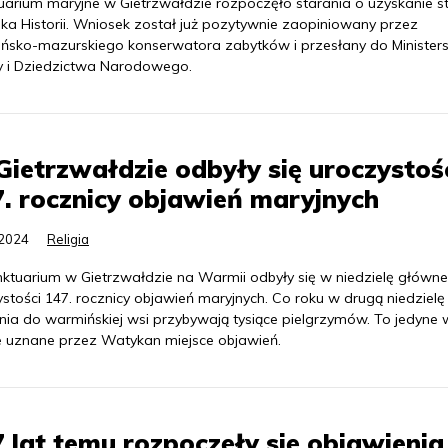
uarium maryjne w Gietrzwałdzie rozpoczęło starania o uzyskanie s
ka Historii. Wniosek został już pozytywnie zaopiniowany przez
ńsko-mazurskiego konserwatora zabytków i przesłany do Minister
ry i Dziedzictwa Narodowego.
ietrzwałdzie odbyły się uroczystoś
. rocznicy objawień maryjnych
.2024
Religia
ktuarium w Gietrzwałdzie na Warmii odbyły się w niedzielę główne
stości 147. rocznicy objawień maryjnych. Co roku w drugą niedzielę
nia do warmińskiej wsi przybywają tysiące pielgrzymów. To jedyne 
e uznane przez Watykan miejsce objawień.
 lat temu rozpoczęły się objawienia