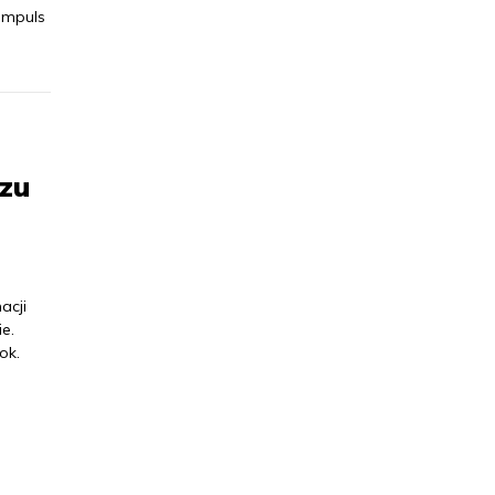
 impuls
azu
acji
e.
ok.