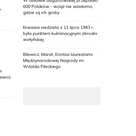
W obławie augustowskiej przepadło
600 Polaków - wciąż nie wiadomo,
w
gdzie są ich groby
Krwawa niedziela z 11 lipca 1943 r.
była punktem kulminacyjnym zbrodni
wołyńskiej
Bilewicz, Marat, Eristavi laureatami
Międzynarodowej Nagrody im.
Witolda Pileckiego
s
wierni
i