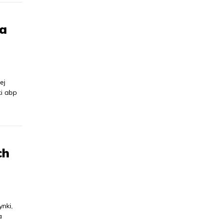
ła
ej
i abp
ch
nki,
a