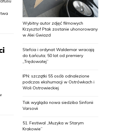
tatusu
stwa
Wybitny autor zdjęć filmowych
Krzysztof Ptak zostanie uhonorowany
w Alei Gwiazd
ci
Stefcia i ordynat Waldemar wracają
do Łańcuta; 50 lat od premiery
„Trędowatej”
IPN: szczątki 55 osób odnalezione
podczas ekshumacji w Ostrówkach i
Woli Ostrowieckiej
w
Tak wygląda nowa siedziba Sinfonii
Varsovii
51. Festiwal „Muzyka w Starym
Krakowie”