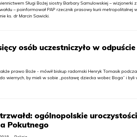
iennictwem Sługi Bożej siostry Barbary Samulowskiej – wizjonerki z
zwałdu – poinformował PAP rzecznik prasowy kurii metropolitalnej 
nie ks. dr Marcin Sawicki.
sięcy osób uczestniczyło w odpuście
także prawo Boże - mówił biskup radomski Henryk Tomasik podcza
o wiernych, by mieli w sobie „postawę dziecka wobec Boga” i byli 
trzwałd: ogólnopolskie uroczystośc
ia Pokutnego