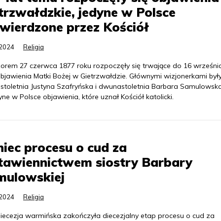
trzwałdzkie, jedyne w Polsce
wierdzone przez Kościół
.2024
Religia
orem 27 czerwca 1877 roku rozpoczęły się trwające do 16 wrześni
objawienia Matki Bożej w Gietrzwałdzie. Głównymi wizjonerkami były
astoletnia Justyna Szafryńska i dwunastoletnia Barbara Samulowska
yne w Polsce objawienia, które uznał Kościół katolicki.
iec procesu o cud za
tawiennictwem siostry Barbary
mulowskiej
.2024
Religia
diecezja warmińska zakończyła diecezjalny etap procesu o cud za