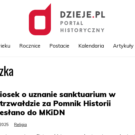
ieku
Rocznice
Postacie
Kalendaria
Artykuły
zka
Przejdź
do
treści
iosek o uznanie sanktuarium w
trzwałdzie za Pomnik Historii
zesłano do MKiDN
.2025
Religia