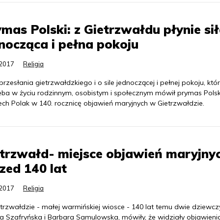
mas Polski: z Gietrzwałdu płynie si
nocząca i pełna pokoju
.2017
Religia
 przesłania gietrzwałdzkiego i o sile jednoczącej i pełnej pokoju, któr
eba w życiu rodzinnym, osobistym i społecznym mówił prymas Polsk
ech Polak w 140. rocznicę objawień maryjnych w Gietrzwałdzie.
trzwałd- miejsce objawień maryjny
zed 140 lat
.2017
Religia
trzwałdzie - małej warmińskiej wiosce - 140 lat temu dwie dziewczy
na Szafryńska i Barbara Samulowska, mówiły, że widziały objawieni