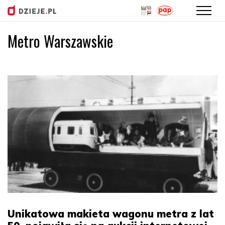
Metro Warszawskie
Przejdź
do
treści
Unikatowa makieta wagonu metra z lat