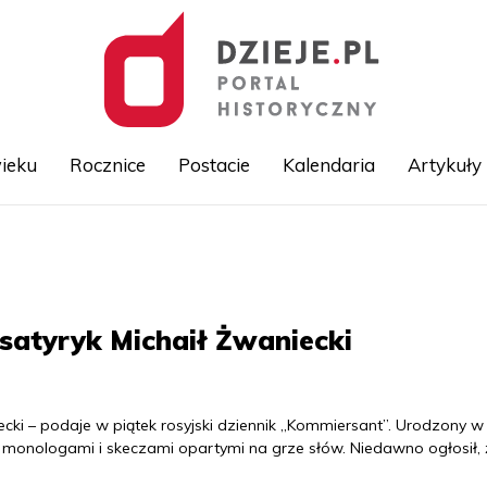
ieku
Rocznice
Postacie
Kalendaria
Artykuły
Przejdź
do
treści
 satyryk Michaił Żwaniecki
iecki – podaje w piątek rosyjski dziennik „Kommiersant”. Urodzony w
 monologami i skeczami opartymi na grze słów. Niedawno ogłosił, 