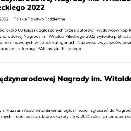
eckiego 2022
.2022
Polskie Państwo Podziemne
ód około 80 książek zgłoszonych przez autorów i wydawców kapit
ynarodowej Nagrody im. Witolda Pileckiego 2022 wyłoniła piętnaśc
ów nominowanych w trzech kategoriach. Nazwiska zwycięzców po
opadzie – informuje PAP Instytut Pileckiego.
iędzynarodowej Nagrody im. Witold
owym Muzeum Auschwitz-Birkenau ogłosił nabór zgłoszeń do Nagrod
nych i reporterskich, które ukazały się w 2021 roku. Ich tematem s