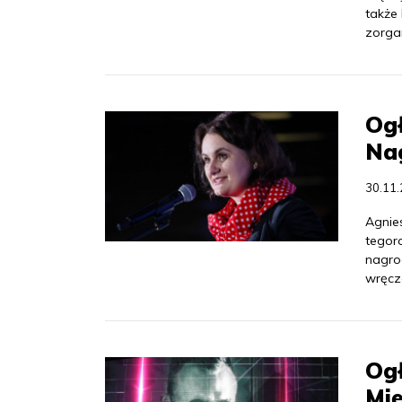
także 
zorga
Og
Nag
30.11
Agnie
tegor
nagrod
wręcz
Og
Mi