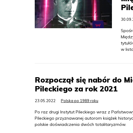
Pil
30.09
Spośr
Międz
tytuł
w list
Rozpoczął się nabór do M
Pileckiego za rok 2021
23.05.2022
Polska po 1989 roku
Po raz drugi Instytut Pileckiego wraz z Państw
Pileckiego przyznawanej autorom książek historycz
polskie doświadczenia dwóch totalitaryzmów.