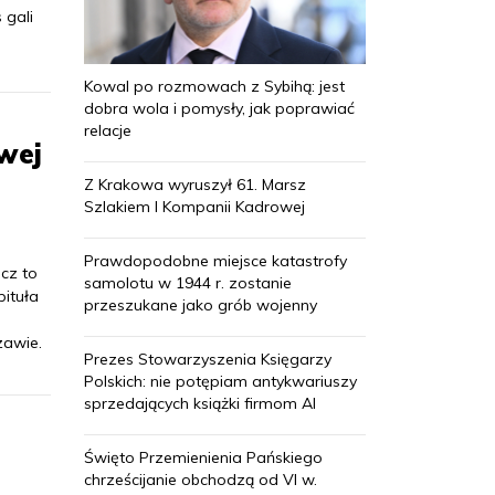
 gali
Kowal po rozmowach z Sybihą: jest
dobra wola i pomysły, jak poprawiać
relacje
wej
Z Krakowa wyruszył 61. Marsz
Szlakiem I Kompanii Kadrowej
Prawdopodobne miejsce katastrofy
cz to
samolotu w 1944 r. zostanie
pituła
przeszukane jako grób wojenny
a
awie.
Prezes Stowarzyszenia Księgarzy
Polskich: nie potępiam antykwariuszy
sprzedających książki firmom AI
Święto Przemienienia Pańskiego
chrześcijanie obchodzą od VI w.