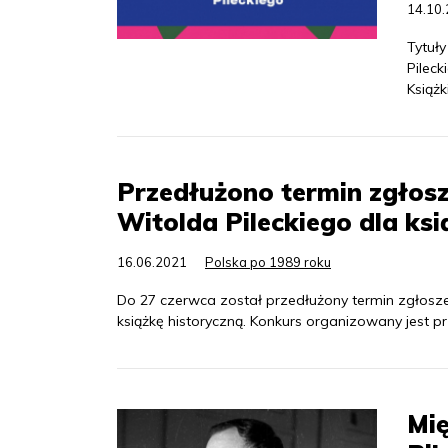
14.10
Tytuł
Pilec
Książ
Przedłużono termin zgłos
Witolda Pileckiego dla ksi
16.06.2021
Polska po 1989 roku
Do 27 czerwca został przedłużony termin zgłosz
książkę historyczną. Konkurs organizowany jest prz
Mi