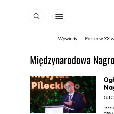
Wywiady
Polska w XX w
Search
Międzynarodowa Nagrod
Og
Nag
18.10
Grzego
Międz