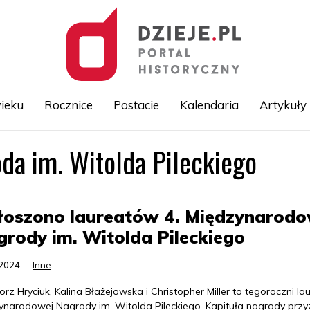
ieku
Rocznice
Postacie
Kalendaria
Artykuły
a im. Witolda Pileckiego
Przejdź
do
treści
łoszono laureatów 4. Międzynarodo
rody im. Witolda Pileckiego
.2024
Inne
rz Hryciuk, Kalina Błażejowska i Christopher Miller to tegoroczni la
ynarodowej Nagrody im. Witolda Pileckiego. Kapituła nagrody przy