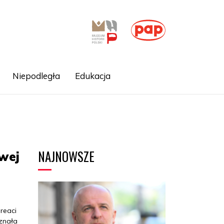
Niepodległa
Edukacja
NAJNOWSZE
wej
ureaci
znała