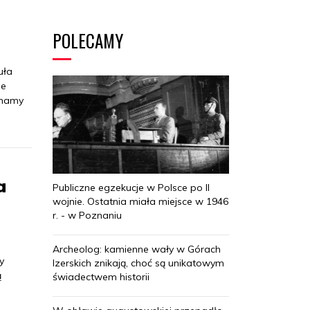
POLECAMY
uła
ie
znamy
a
Publiczne egzekucje w Polsce po II
wojnie. Ostatnia miała miejsce w 1946
r. - w Poznaniu
Archeolog: kamienne wały w Górach
y
Izerskich znikają, choć są unikatowym
ą
świadectwem historii