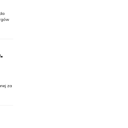
lda
argów
.
nej za