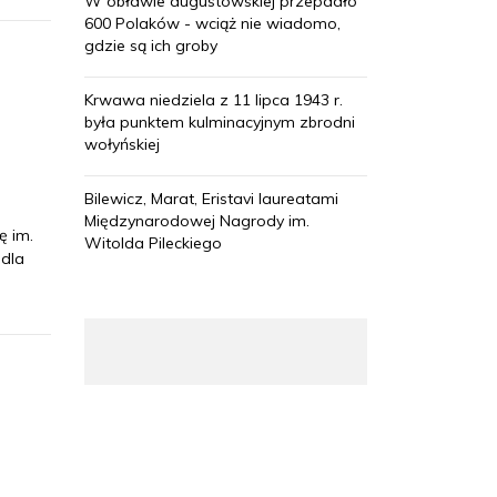
W obławie augustowskiej przepadło
600 Polaków - wciąż nie wiadomo,
gdzie są ich groby
Krwawa niedziela z 11 lipca 1943 r.
była punktem kulminacyjnym zbrodni
wołyńskiej
Bilewicz, Marat, Eristavi laureatami
Międzynarodowej Nagrody im.
ę im.
Witolda Pileckiego
 dla