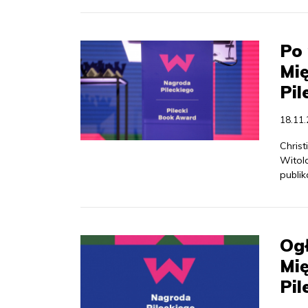
Po 
Mi
Pil
18.11
Chris
Witold
publik
Og
Mi
Pil