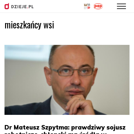
mieszkańcy wsi
Przejdź
do
treści
Dr Mateusz Szpytma: prawdziwy sojusz