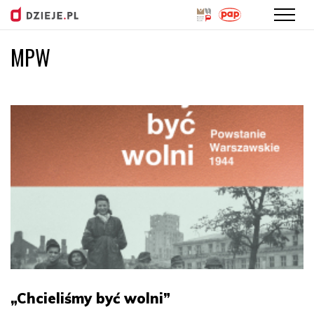
MPW
Przejdź
do
treści
„Chcieliśmy być wolni”