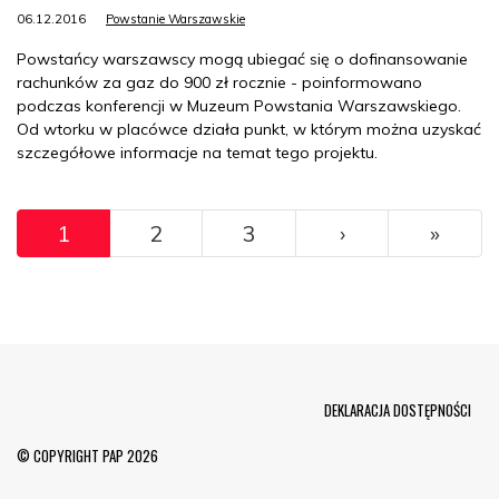
06.12.2016
Powstanie Warszawskie
Powstańcy warszawscy mogą ubiegać się o dofinansowanie
rachunków za gaz do 900 zł rocznie - poinformowano
podczas konferencji w Muzeum Powstania Warszawskiego.
Od wtorku w placówce działa punkt, w którym można uzyskać
szczegółowe informacje na temat tego projektu.
Pagination
››
Ostat
1
2
3
›
»
Menu Footer
DEKLARACJA DOSTĘPNOŚCI
© COPYRIGHT PAP 2026