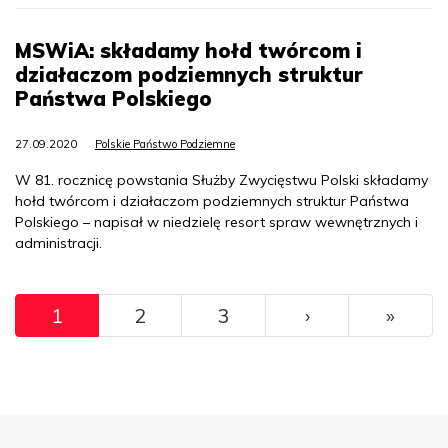
MSWiA: składamy hołd twórcom i
działaczom podziemnych struktur
Państwa Polskiego
27.09.2020
Polskie Państwo Podziemne
W 81. rocznicę powstania Służby Zwycięstwu Polski składamy
hołd twórcom i działaczom podziemnych struktur Państwa
Polskiego – napisał w niedzielę resort spraw wewnętrznych i
administracji.
Pagination
››
Ostat
1
2
3
›
»