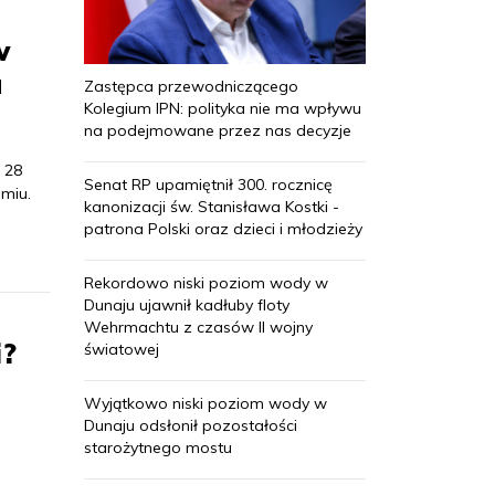
w
u
Zastępca przewodniczącego
Kolegium IPN: polityka nie ma wpływu
na podejmowane przez nas decyzje
 28
Senat RP upamiętnił 300. rocznicę
miu.
kanonizacji św. Stanisława Kostki -
patrona Polski oraz dzieci i młodzieży
Rekordowo niski poziom wody w
Dunaju ujawnił kadłuby floty
Wehrmachtu z czasów II wojny
i?
światowej
Wyjątkowo niski poziom wody w
Dunaju odsłonił pozostałości
starożytnego mostu