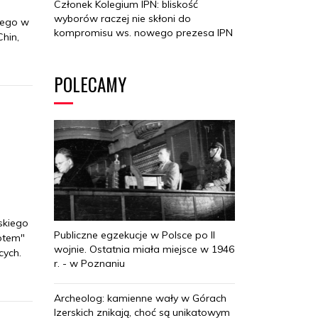
Członek Kolegium IPN: bliskość
wyborów raczej nie skłoni do
iego w
kompromisu ws. nowego prezesa IPN
hin,
POLECAMY
skiego
Publiczne egzekucje w Polsce po II
otem"
wojnie. Ostatnia miała miejsce w 1946
cych.
r. - w Poznaniu
Archeolog: kamienne wały w Górach
Izerskich znikają, choć są unikatowym