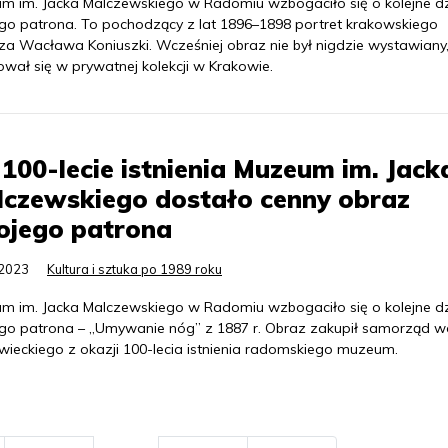
m im. Jacka Malczewskiego w Radomiu wzbogaciło się o kolejne dz
go patrona. To pochodzący z lat 1896–1898 portret krakowskiego
za Wacława Koniuszki. Wcześniej obraz nie był nigdzie wystawiany
wał się w prywatnej kolekcji w Krakowie.
100-lecie istnienia Muzeum im. Jack
czewskiego dostało cenny obraz
ojego patrona
.2023
Kultura i sztuka po 1989 roku
m im. Jacka Malczewskiego w Radomiu wzbogaciło się o kolejne dz
go patrona – „Umywanie nóg” z 1887 r. Obraz zakupił samorząd wo
ieckiego z okazji 100-lecia istnienia radomskiego muzeum.