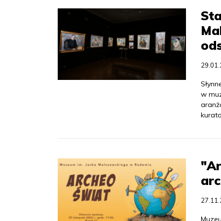
Sta
Ma
ods
29.01
Słynn
w muz
aranż
kurat
"A
ar
27.11
Muzeu