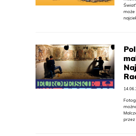
Świat
może 
najci
Pol
ma
Naj
Ra
14.06
Fotog
można
Malcz
przez