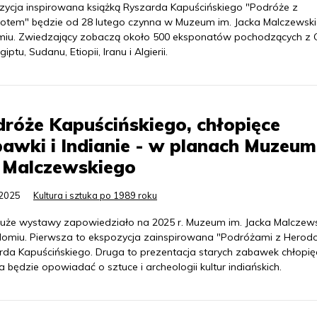
zycja inspirowana książką Ryszarda Kapuścińskiego "Podróże z
otem" będzie od 28 lutego czynna w Muzeum im. Jacka Malczewsk
iu. Zwiedzający zobaczą około 500 eksponatów pochodzących z C
Egiptu, Sudanu, Etiopii, Iranu i Algierii.
róże Kapuścińskiego, chłopięce
awki i Indianie - w planach Muzeum
. Malczewskiego
.2025
Kultura i sztuka po 1989 roku
duże wystawy zapowiedziało na 2025 r. Muzeum im. Jacka Malczew
omiu. Pierwsza to ekspozycja zainspirowana "Podróżami z Herod
rda Kapuścińskiego. Druga to prezentacja starych zabawek chłopię
a będzie opowiadać o sztuce i archeologii kultur indiańskich.