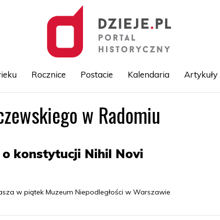
ieku
Rocznice
Postacie
Kalendaria
Artykuły
czewskiego w Radomiu
Przejdź
do
treści
 konstytucji Nihil Novi
aprasza w piątek Muzeum Niepodległości w Warszawie