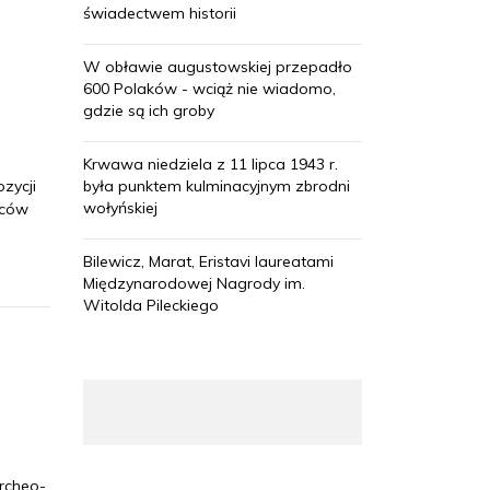
świadectwem historii
W obławie augustowskiej przepadło
600 Polaków - wciąż nie wiadomo,
gdzie są ich groby
Krwawa niedziela z 11 lipca 1943 r.
zycji
była punktem kulminacyjnym zbrodni
wołyńskiej
rców
Bilewicz, Marat, Eristavi laureatami
Międzynarodowej Nagrody im.
Witolda Pileckiego
rcheo-