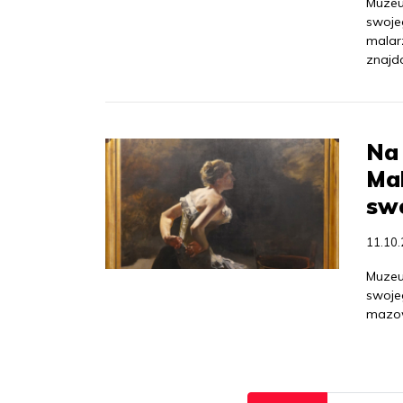
Muzeu
swoje
malar
znajdo
Na 
Mal
sw
11.10
Muzeu
swoje
mazow