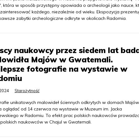
", która w sposób przystępny opowiada o archeologii jako nauce, k
zainteresować każdego, niezależnie od wieku. Ekspozycja prezentu
ekawsze zabytki archeologiczne odkryte w okolicach Radomia.
scy naukowcy przez siedem lat bada
lowidła Majów w Gwatemali.
lepsze fotografie na wystawie w
domiu
.2024
Starożytność
rafie unikatowych malowideł ściennych odkrytych w domach Majów I
 oglądać od 14 czerwca na wystawie w Muzeum im. Jacka
ewskiego w Radomiu. To efekt prac polskich naukowców prowadz
 polskich naukowców w Chajul w Gwatemali.