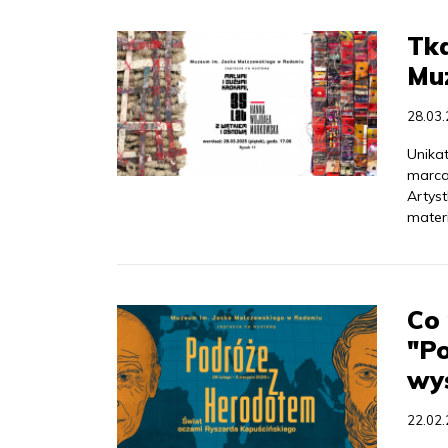
Tka
Mu
28.03
Unika
marca
Artyst
mater
Co 
"Po
wy
22.02