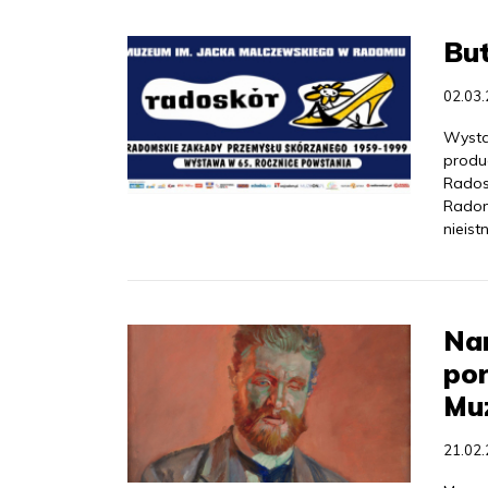
Bu
02.03
Wysta
produ
Rados
Radomi
nieist
Na
por
Mu
21.02