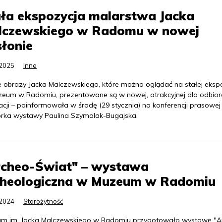
ła ekspozycja malarstwa Jacka
lczewskiego w Radomu w nowej
łonie
.2025
Inne
e obrazy Jacka Malczewskiego, które można oglądać na stałej ekspo
eum w Radomiu, prezentowane są w nowej, atrakcyjnej dla odbio
acji – poinformowała w środę (29 stycznia) na konferencji prasowej
orka wystawy Paulina Szymalak-Bugajska.
rcheo-Świat" – wystawa
cheologiczna w Muzeum w Radomiu
.2024
Starożytność
m im. Jacka Malczewskiego w Radomiu przygotowało wystawę "A