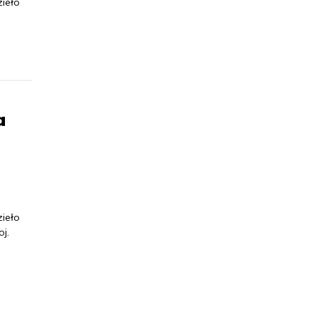
ieło
,
a
ieło
j.