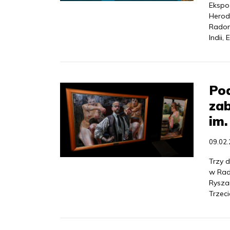
Ekspo
Herod
Radom
Indii, 
Pod
zab
im
09.02
Trzy 
w Rad
Rysza
Trzeci