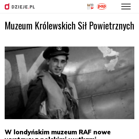
Muzeum Królewskich Sił Powietrznych
Przejdź
do
treści
W londyńskim muzeum RAF nowe