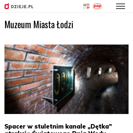
Muzeum Miasta Łodzi
Przejdź
do
treści
Spacer w stuletnim kanale „Dętka”