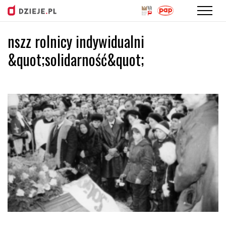
nszz rolnicy indywidualni
Przejdź
do
&quot;solidarność&quot;
treści